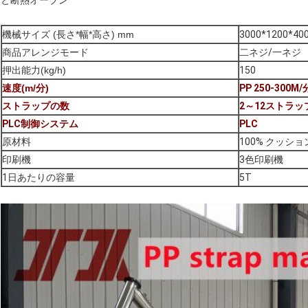
と断熱オーブン
機械サイズ (長さ*幅*高さ) mm
3000*1200*40
商品アレンジモード
二ネジ/一ネジ
押出能力(kg/h)
150
速度(m/分)
PP 250-300M
ストラップの数
2～12ストラッ
PLC制御システム
PLC
原材料
100% クッシ
印刷機
3色印刷機
1日あたりの容量
5T