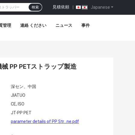
見積依頼
|
Japanese
検索
質管理
連絡 ください
ニュース
事件
機械 PP PETストラップ製造
深セン、中国
JIATUO
CE, ISO
JT-PP PET
parameter details of PP Str...ne.pdf