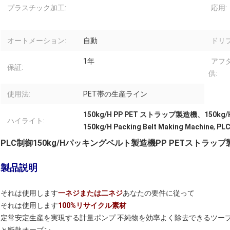
プラスチック加工:
応用:
オートメーション:
自動
ドリ
1年
アフ
保証:
供:
使用法:
PET帯の生産ライン
150kg/H PP PET ストラップ製造機、150
ハイライト:
150kg/H Packing Belt Making Machine
,
PLC
PLC制御150kg/Hパッキングベルト製造機PP PETストラップ
製品説明
それは使用します
一ネジまたは二ネジ
あなたの要件に従って
それは使用します
100%リサイクル素材
定常安定生産を実現する計量ポンプ 不純物を効率よく除去できるツープ