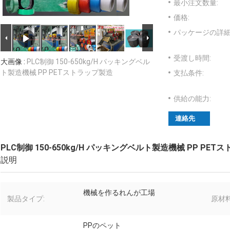
最小注文数量:
価格:
パッケージの詳細
受渡し時間:
大画像 :
PLC制御 150-650kg/H パッキングベル
ト製造機械 PP PETストラップ製造
支払条件:
供給の能力:
連絡先
PLC制御 150-650kg/H パッキングベルト製造機械 PP PE
説明
機械を作るれんが工場
製品タイプ:
原材料
PPのペット