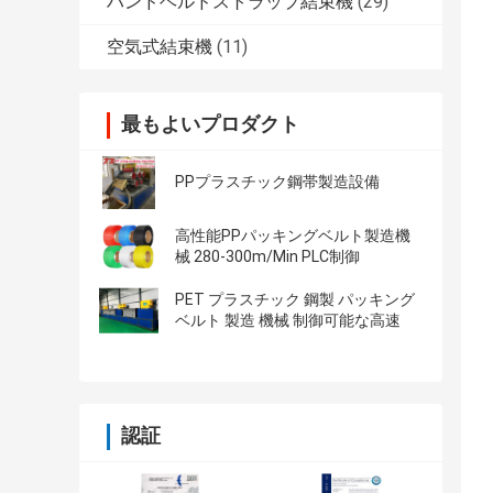
ハンドヘルドストラップ結束機
(29)
空気式結束機
(11)
最もよいプロダクト
PPプラスチック鋼帯製造設備
高性能PPパッキングベルト製造機
械 280-300m/Min PLC制御
PET プラスチック 鋼製 パッキング
ベルト 製造 機械 制御可能な高速
認証