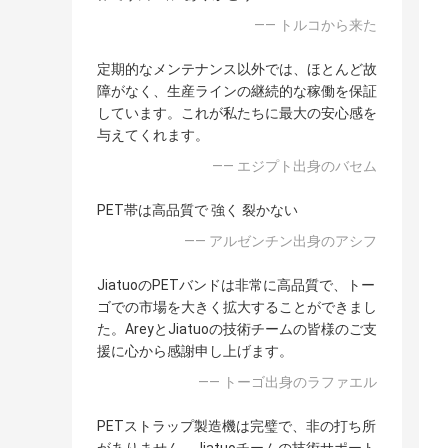
—— トルコから来た
定期的なメンテナンス以外では、ほとんど故
障がなく、生産ラインの継続的な稼働を保証
しています。これが私たちに最大の安心感を
与えてくれます。
—— エジプト出身のバセム
PET帯は高品質で 強く 裂かない
—— アルゼンチン出身のアシフ
JiatuoのPETバンドは非常に高品質で、トー
ゴでの市場を大きく拡大することができまし
た。AreyとJiatuoの技術チームの皆様のご支
援に心から感謝申し上げます。
—— トーゴ出身のラファエル
PETストラップ製造機は完璧で、非の打ち所