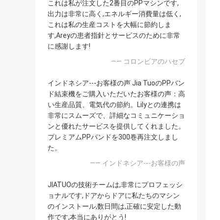
これは私が注文した2番目のPPマシンです,
出力は非常に高く,エネルギー消費量は低く,
これは私の生産コストを大幅に節約しま
す,Areyの患者指針とサービスのために非常
に感謝します!
—— コロンビアのハセブ
インドネシア---お客様の声 Jia TuoのPPバン
ド結束機をご購入いただいたお客様の声：高
い生産品質、電気代の節約。Lilyとの連携は
非常にスムーズで、詳細なコミュニケーショ
ンと優れたサービスを提供してくれました。
プレミアムPPバンドを300巻再注文しまし
た。
—— インドネシア---お客様の声
JIATUOの技術チームは,非常にプロフェッシ
ョナルです,ドアからドアに私たちのマシン
のインストール,数日間は,正確に安定した動
作です,本当にありがとう!