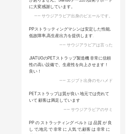
がありません。Jiatuoチームの技術サポート
に大変感謝しています。
—— サウジアラビア出身のピエールです。
PPストラッティングマシンは安定した性能,
低故障率,高生産出力を提供します.
—— サウジアラビアは言った
JIATUOのPETストラップ製造機 非常に信頼
性の高い設備で、生産性を向上させます！
良い！
—— エジプト出身のモハメド
PETストラップは質が良い 地元では売れて
いて 顧客は満足しています
—— サウジアラビアのサミ
PP の ストラッティング ベルト は 品質 が 良
し で,地元 で 非常 に 人気 で,顧客 は 非常 に