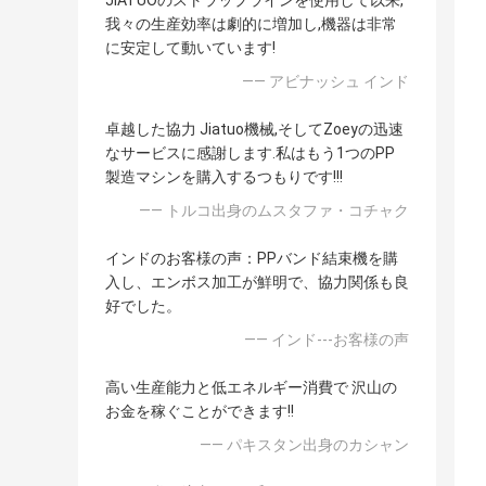
JIATUOのストラップラインを使用して以来,
我々の生産効率は劇的に増加し,機器は非常
に安定して動いています!
—— アビナッシュ インド
卓越した協力 Jiatuo機械,そしてZoeyの迅速
なサービスに感謝します.私はもう1つのPP
製造マシンを購入するつもりです!!!
—— トルコ出身のムスタファ・コチャク
インドのお客様の声：PPバンド結束機を購
入し、エンボス加工が鮮明で、協力関係も良
好でした。
—— インド---お客様の声
高い生産能力と低エネルギー消費で 沢山の
お金を稼ぐことができます!!
—— パキスタン出身のカシャン