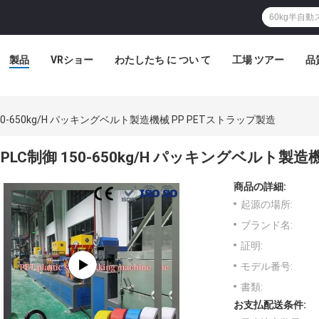
製品
VRショー
わたしたち に つい て
工場 ツアー
品
150-650kg/H パッキングベルト製造機械 PP PETストラップ製造
PLC制御 150-650kg/H パッキングベルト製造
商品の詳細:
起源の場所:
ブランド名:
証明:
モデル番号:
書類:
お支払配送条件: