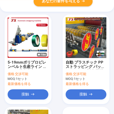
あなたの要件を与える
5-19mmポリプロピレ
自動 プラスチック PP
ンベルト生産ライン PP
ストラッピング パッキ
ベルト挤出生産ライン
ング ベルト 製造 機械
価格:
交渉可能
価格:
交渉可能
37KW GUGAOモーター
PLC コントロール 高性
MOQ:
1セット
MOQ:
1セット
低故障率
能 プラスチック PP ス
トラッピング パッキン
最新価格を得る
最新価格を得る
グ PLC
接触
接触