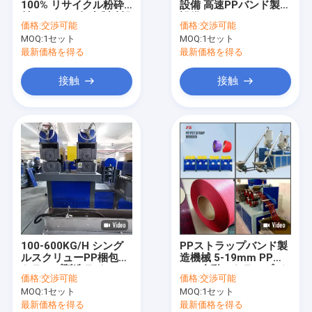
100% リサイクル粉砕
設備 高速PPバンド製造
ペットストラップ押出ライン
材 PPバンド押出製造設
設備
価格:
交渉可能
価格:
交渉可能
備
MOQ:
バンド ウィンド マシーンを紐で縛ること
1セット
MOQ:
1セット
最新価格を得る
最新価格を得る
オートマティック バリング マシン
接触
接触
ペット包装の革紐
PPパッキングベルト
機械を作るパッキング ベルト
パッケージテープ印刷機
プラスチックのフィルムエムボス機
100-600KG/H シング
PPストラップバンド製
張力試験装置
ルスクリューPP梱包ス
造機械 5-19mm PP
トラップ製造ライン PP
PET自動ストラップバ
価格:
交渉可能
価格:
交渉可能
梱包機 PP梱包設備
ンド生産ライン
プラスチック押出スクリーンチェンジャー
MOQ:
1セット
MOQ:
1セット
最新価格を得る
最新価格を得る