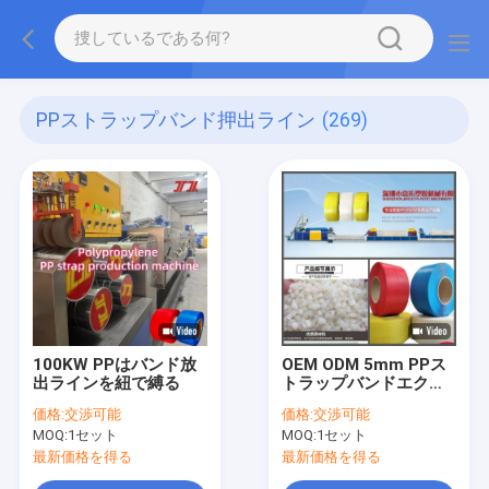
PPストラップバンド押出ライン
(269)
100KW PPはバンド放
OEM ODM 5mm PPス
出ラインを紐で縛る
トラップバンドエクス
トルーションライン
価格:
交渉可能
価格:
交渉可能
MOQ:
1セット
MOQ:
1セット
最新価格を得る
最新価格を得る