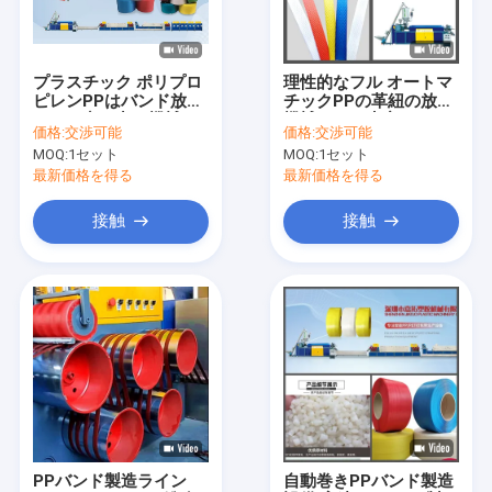
わたしたち に つい て
工場 ツアー
プラスチック ポリプロ
理性的なフル オートマ
ピレンPPはバンド放出
チックPPの革紐の放出
品質管理
ライン突き出る機械を
機械ロール生産ライン
価格:
交渉可能
価格:
交渉可能
紐で縛る
MOQ:
1セット
MOQ:
1セット
連絡 ください
最新価格を得る
最新価格を得る
ニュース
接触
接触
事件
PPストラップ製造機
PETストラップ製造機
PPストラップバンド押出ライン
PPバンド製造ライン
自動巻きPPバンド製造