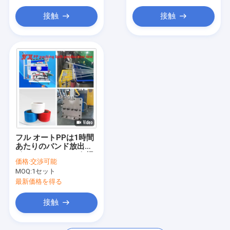
放出機械部品
接触
接触
ハンドヘルドストラップ結束機
空気式結束機
フル オートPPは1時間
あたりのバンド放出ラ
イン120kg 200kgを紐
価格:
交渉可能
で縛る
MOQ:
1セット
最新価格を得る
接触