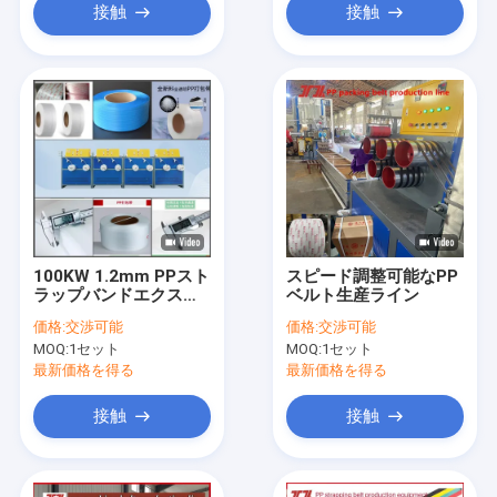
接触
接触
100KW 1.2mm PPスト
スピード調整可能なPP
ラップバンドエクスト
ベルト生産ライン
ルーションライン
価格:
交渉可能
価格:
交渉可能
MOQ:
1セット
MOQ:
1セット
最新価格を得る
最新価格を得る
接触
接触