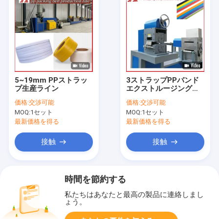
5~19mm PPストラッ
3ストラップPPバンド
プ生産ライン
エクストルージングマ
シン 37kwモーターパ
価格:
交渉可能
価格:
交渉可能
ワー 180-220kgs/Hエ
MOQ:
1セット
MOQ:
1セット
クストルージング能力
最新価格を得る
最新価格を得る
接触
接触
時間を節約する
私たちはあなたと最高の製品に連絡しまし
ょう。