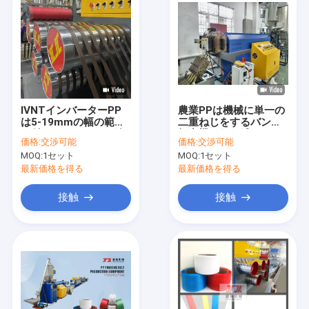
IVNTインバーターPP
農業PPは機械に単一の
は5-19mmの幅の範囲
二重ねじをするバンド
が付いているバンド放
押出機を紐で縛る
価格:
交渉可能
価格:
交渉可能
出ラインを紐で縛る
MOQ:
1セット
MOQ:
1セット
最新価格を得る
最新価格を得る
接触
接触
家へ
製品
VRショー