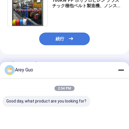
100KW PP ポリプロピレン プラス
チック梱包ベルト製造機、ノンスト
ップスクリーンチェンジャー付き
続行
推薦されたプロダクト
Arey Guo
2:54 PM
Good day, what product are you looking for?
PPプラスチック鋼帯製
マニュアル半自動プラ
ブルーベルト P
造設備
スチック 5-15mm PP
キングベルト 