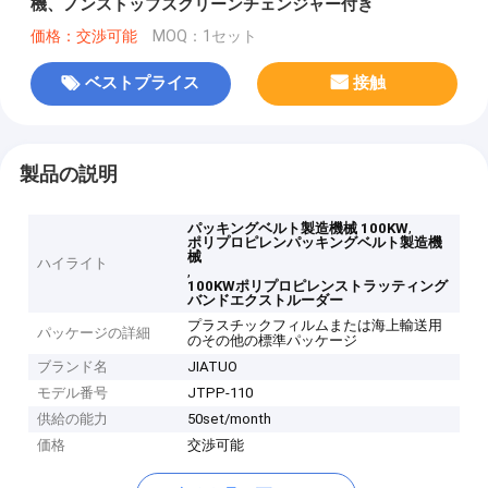
機、ノンストップスクリーンチェンジャー付き
価格：交渉可能
MOQ：1セット
ベストプライス
接触
製品の説明
,
パッキングベルト製造機械 100KW
ポリプロピレンパッキングベルト製造機
械
ハイライト
,
100KWポリプロピレンストラッティング
バンドエクストルーダー
プラスチックフィルムまたは海上輸送用
パッケージの詳細
のその他の標準パッケージ
ブランド名
JIATUO
モデル番号
JTPP-110
供給の能力
50set/month
価格
交渉可能