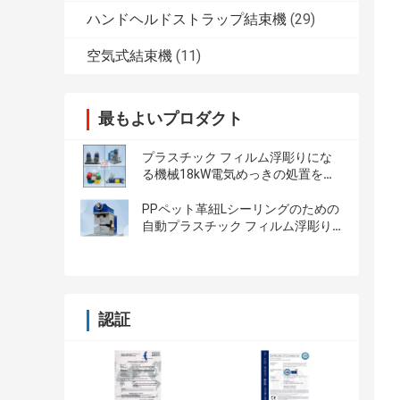
ハンドヘルドストラップ結束機
(29)
空気式結束機
(11)
最もよいプロダクト
プラスチック フィルム浮彫りにな
る機械18kW電気めっきの処置を刻
むレーザー
PPペット革紐Lシーリングのための
自動プラスチック フィルム浮彫り
になる機械
認証