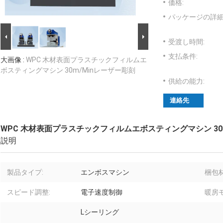
価格:
パッケージの詳細
受渡し時間:
支払条件:
大画像 :
WPC 木材表面プラスチックフィルムエ
ボスティングマシン 30m/Minレーザー彫刻
供給の能力:
連絡先
WPC 木材表面プラスチックフィルムエボスティングマシン 30
説明
製品タイプ:
エンボスマシン
梱包材
スピード調整:
電子速度制御
暖房モ
Lシーリング