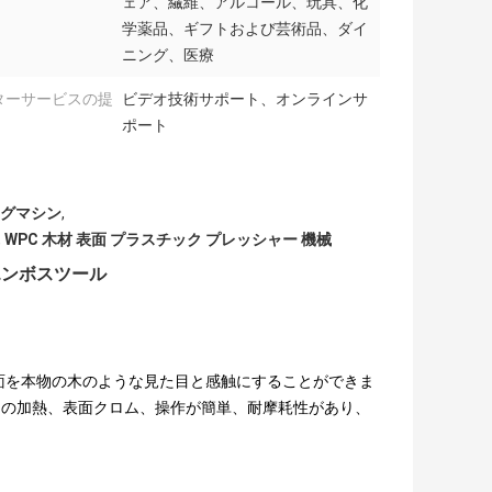
ェア、繊維、アルコール、玩具、化
学薬品、ギフトおよび芸術品、ダイ
ニング、医療
ターサービスの提
ビデオ技術サポート、オンラインサ
ポート
ングマシン
,
,
WPC 木材 表面 プラスチック プレッシャー 機械
エンボスツール
面を本物の木のような見た目と感触にすることができま
らの加熱、表面クロム、操作が簡単、耐摩耗性があり、