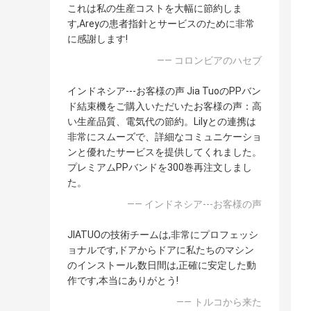
これは私の生産コストを大幅に節約しま
す,Areyの患者指針とサービスのために非常
に感謝します!
—— コロンビアのハセブ
インドネシア---お客様の声 Jia TuoのPPバン
ド結束機をご購入いただいたお客様の声：高
い生産品質、電気代の節約。Lilyとの連携は
非常にスムーズで、詳細なコミュニケーショ
ンと優れたサービスを提供してくれました。
プレミアムPPバンドを300巻再注文しまし
た。
—— インドネシア---お客様の声
JIATUOの技術チームは,非常にプロフェッシ
ョナルです,ドアからドアに私たちのマシン
のインストール,数日間は,正確に安定した動
作です,本当にありがとう!
—— トルコから来た