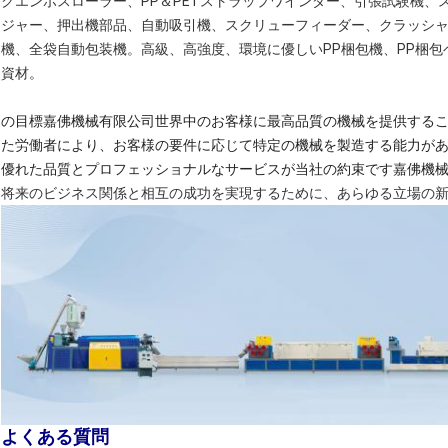
クエンボスローラー、PP＆PETストラップワインダー、引張試験機
ジャー、押出機部品、自動吸引機、スクリューフィーダー、クラッシ
機、全袋自動包装機。高級、高強度、環境に優しいPP梱包機、PP梱
資材
。
の目標
嘉佛機械有限公司
世界中のお客様に最高品質の機械を提供する
た労働者により、お客様の要件に応じて特定の機械を製造する能力が
優れた品質とプロフェッショナルなサービスが当社の約束です
嘉佛機
将来のビジネス関係と相互の成功を実現するために、あらゆる立場の
よくある質問