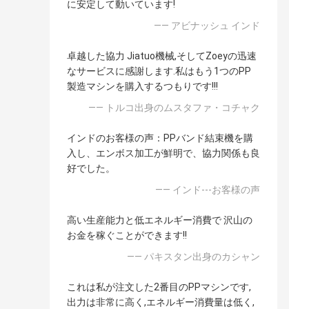
に安定して動いています!
—— アビナッシュ インド
卓越した協力 Jiatuo機械,そしてZoeyの迅速
なサービスに感謝します.私はもう1つのPP
製造マシンを購入するつもりです!!!
—— トルコ出身のムスタファ・コチャク
インドのお客様の声：PPバンド結束機を購
入し、エンボス加工が鮮明で、協力関係も良
好でした。
—— インド---お客様の声
高い生産能力と低エネルギー消費で 沢山の
お金を稼ぐことができます!!
—— パキスタン出身のカシャン
これは私が注文した2番目のPPマシンです,
出力は非常に高く,エネルギー消費量は低く,