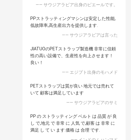
—— サウジアラビア出身のピエールです。
PPストラッティングマシンは安定した性能,
低故障率,高生産出力を提供します.
—— サウジアラビアは言った
JIATUOのPETストラップ製造機 非常に信頼
性の高い設備で、生産性を向上させます！
良い！
—— エジプト出身のモハメド
PETストラップは質が良い 地元では売れて
いて 顧客は満足しています
—— サウジアラビアのサミ
PP の ストラッティング ベルト は 品質 が 良
し で,地元 で 非常 に 人気 で,顧客 は 非常 に
満足 し て い ます.価格 は 合理 です.
—— インドのムハンマド