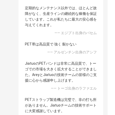
定期的なメンテナンス以外では、ほとんど故
障がなく、生産ラインの継続的な稼働を保証
しています。これが私たちに最大の安心感を
与えてくれます。
—— エジプト出身のバセム
PET帯は高品質で 強く 裂かない
—— アルゼンチン出身のアシフ
JiatuoのPETバンドは非常に高品質で、トー
ゴでの市場を大きく拡大することができまし
た。AreyとJiatuoの技術チームの皆様のご支
援に心から感謝申し上げます。
—— トーゴ出身のラファエル
PETストラップ製造機は完璧で、非の打ち所
がありません。Jiatuoチームの技術サポート
に大変感謝しています。