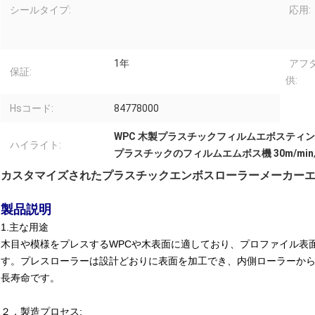
シールタイプ:
応用:
1年
アフ
保証:
供:
Hsコード:
84778000
WPC 木製プラスチックフィルムエボスティ
ハイライト:
プラスチックのフィルムエムボス機 30m/min
カスタマイズされたプラスチックエンボスローラーメーカー
製品説明
1.主な用途
木目や模様をプレスするWPCや木表面に適しており、プロファイル表
す。プレスローラーは設計どおりに表面を加工でき、内側ローラーか
長寿命です。
２．製造プロセス: