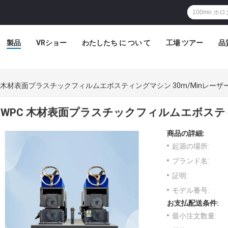
製品
VRショー
わたしたち に つい て
工場 ツアー
品
C 木材表面プラスチックフィルムエボスティングマシン 30m/Minレーザ
WPC 木材表面プラスチックフィルムエボスティ
商品の詳細:
起源の場所:
ブランド名:
証明:
モデル番号:
お支払配送条件:
最小注文数量: