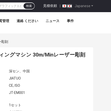
見積依頼
|
Japanese
検索
質管理
連絡 ください
ニュース
事件
ー彫刻
ングマシン 30m/Minレーザー彫刻
深セン、中国
JIATUO
CE, ISO
JT-EM001
1セット