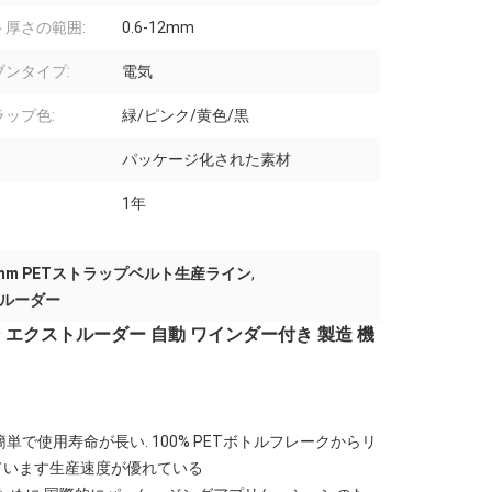
ト厚さの範囲:
0.6-12mm
ブンタイプ:
電気
ラップ色:
緑/ピンク/黄色/黒
パッケージ化された素材
1年
2mm PETストラップベルト生産ライン
,
トルーダー
ン エクストルーダー 自動 ワインダー付き 製造 機
で使用寿命が長い. 100% PETボトルフレークからリ
ています生産速度が優れている