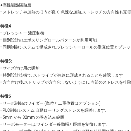
●高性能熱隔熱層
• ストレッチや加熱のほうが良く 急速な加熱,ストレッチの方向性も完
特徴4
• プレッシャー 液圧制御
• 個別設計のエボスリングロールパターンが利用可能.
• 同期制御システムで構成され,プレッシャーロールの垂直位置とプレッ
特徴5:
• サイズ付け用の暖炉
• 特別設計技術で, ストライプが急速に形成されることを確認します
• 方向付け後,ストリップが方向化しないようにし,内部のストレスを排
特徴6
• サーボ制御のワイダー (単位と二重位置はオプション)
• PLC制御システム,自動ローリングストレスを調整します.
• 5mm から 32mm の巻き込み範囲
• サーボモーターは,ワインダー移動幅と距離を制御します.