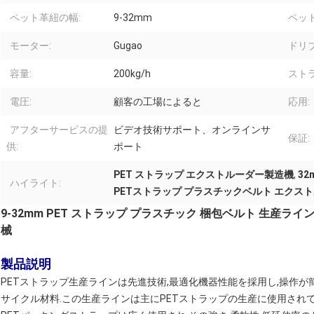
ペット革紐の幅:
9-32mm
ペッ
モーター:
Gugao
ドリ
容量:
200kg/h
スト
電圧:
顧客の工場によると
応用:
アフターサービスの提
ビデオ技術サポート、オンラインサ
保証:
供:
ポート
PET ストラップ エクストルーダー製造機
,
3
ハイライト:
PETストラップ プラスチックベルト エクス
9-32mm PET ストラップ プラスチック 梱包ベルト 生産ライ
械
製品説明
PETストラップ生産ラインは先進技術,最適化機器性能を採用し,操作が簡単
サイクル材料.この生産ラインは主にPETストラップの生産に使用され