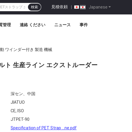
見積依頼
|
Japanese
検索
質管理
連絡 ください
ニュース
事件
自動 ワインダー付き 製造 機械
包ベルト 生産ライン エクストルーダー
深セン、中国
JIATUO
CE, ISO
JTPET-90
Specification of PET Strap ...ne.pdf