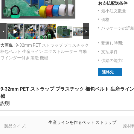
お支払配送条件:
最小注文数量:
価格:
パッケージの詳細
受渡し時間:
大画像 :
9-32mm PET ストラップ プラスチック
梱包ベルト 生産ライン エクストルーダー 自動
支払条件:
ワインダー付き 製造 機械
供給の能力:
連絡先
9-32mm PET ストラップ プラスチック 梱包ベルト 生産ライ
械
説明
生産ラインを作るペット ストラップ
製品タイプ:
原材料