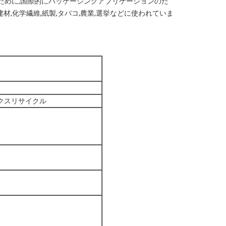
のために,国際的にパッケージングアプリケーションのた
,化学繊維,紙製,タバコ,農業,選挙などに使われていま
ックスリサイクル