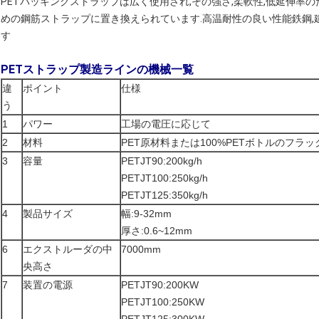
PETパッキングストラップは広く使用され,その強さ,柔軟性,低延伸率
めの鋼筋ストラップに置き換えられています.高温耐性の良い性能鉄鋼,建材
す
PETストラップ製造ラインの機械一覧
違
ポイント
仕様
う
1
パワー
工場の電圧に応じて
2
材料
PET原材料または100%PETボトルのフラ
3
容量
PETJT90:200kg/h
PETJT100:250kg/h
PETJT125:350kg/h
4
製品サイズ
幅:9-32mm
厚さ:0.6~12mm
6
エクストルーダの中
7000mm
央高さ
7
装置の電源
PETJT90:200KW
PETJT100:250KW