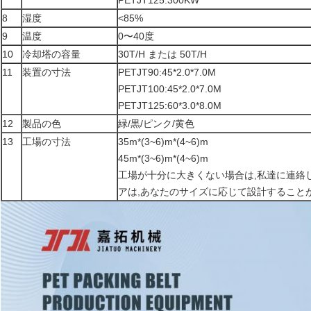
PETJT125:300KW
8
湿度
<85%
9
温度
0〜40度
10
冷却塔の容量
30T/H または 50T/H
11
装置の寸法
PETJT90:45*2.0*7.0M
PETJT100:45*2.0*7.0M
PETJT125:60*3.0*8.0M
12
製品の色
緑/黒/ピンク/黄色
13
工場の寸法
35m*(3~6)m*(4~6)m
45m*(3~6)m*(4~6)m
工場が十分に大きくない場合は,私達に連絡
アは,あなたのサイズに応じて設計すること