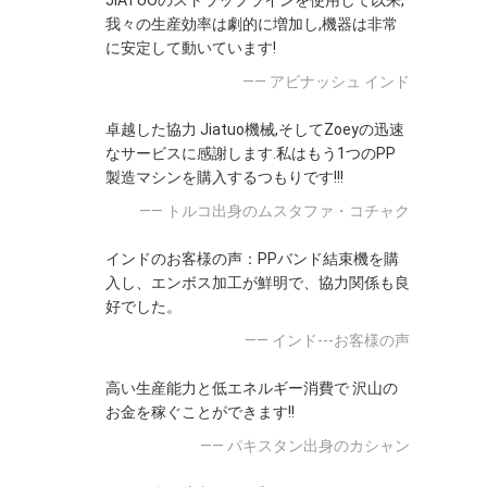
JIATUOのストラップラインを使用して以来,
我々の生産効率は劇的に増加し,機器は非常
に安定して動いています!
—— アビナッシュ インド
卓越した協力 Jiatuo機械,そしてZoeyの迅速
なサービスに感謝します.私はもう1つのPP
製造マシンを購入するつもりです!!!
—— トルコ出身のムスタファ・コチャク
インドのお客様の声：PPバンド結束機を購
入し、エンボス加工が鮮明で、協力関係も良
好でした。
—— インド---お客様の声
高い生産能力と低エネルギー消費で 沢山の
お金を稼ぐことができます!!
—— パキスタン出身のカシャン