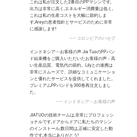
これは私が注文した2番目のPPマシンです,
出力は非常に高く,エネルギー消費量は低く,
これは私の生産コストを大幅に節約しま
す,Areyの患者指針とサービスのために非常
に感謝します!
—— コロンビアのハセブ
インドネシア---お客様の声 Jia TuoのPPバン
ド結束機をご購入いただいたお客様の声：高
い生産品質、電気代の節約。Lilyとの連携は
非常にスムーズで、詳細なコミュニケーショ
ンと優れたサービスを提供してくれました。
プレミアムPPバンドを300巻再注文しまし
た。
—— インドネシア---お客様の声
JIATUOの技術チームは,非常にプロフェッシ
ョナルです,ドアからドアに私たちのマシン
のインストール,数日間は,正確に安定した動
作です,本当にありがとう!