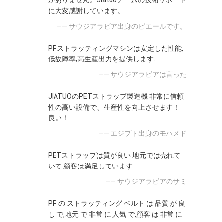
がありません。Jiatuoチームの技術サポート
に大変感謝しています。
—— サウジアラビア出身のピエールです。
PPストラッティングマシンは安定した性能,
低故障率,高生産出力を提供します.
—— サウジアラビアは言った
JIATUOのPETストラップ製造機 非常に信頼
性の高い設備で、生産性を向上させます！
良い！
—— エジプト出身のモハメド
PETストラップは質が良い 地元では売れて
いて 顧客は満足しています
—— サウジアラビアのサミ
PP の ストラッティング ベルト は 品質 が 良
し で,地元 で 非常 に 人気 で,顧客 は 非常 に