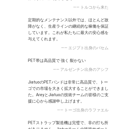
—— トルコから来た
定期的なメンテナンス以外では、ほとんど故
障がなく、生産ラインの継続的な稼働を保証
しています。これが私たちに最大の安心感を
与えてくれます。
—— エジプト出身のバセム
PET帯は高品質で 強く 裂かない
—— アルゼンチン出身のアシフ
JiatuoのPETバンドは非常に高品質で、トー
ゴでの市場を大きく拡大することができまし
た。AreyとJiatuoの技術チームの皆様のご支
援に心から感謝申し上げます。
—— トーゴ出身のラファエル
PETストラップ製造機は完璧で、非の打ち所