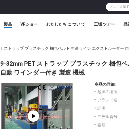
製品
VRショー
わたしたち に つい て
工場 ツアー
品
 PET ストラップ プラスチック 梱包ベルト 生産ライン エクストルーダー 
9-32mm PET ストラップ プラスチック 梱
自動 ワインダー付き 製造 機械
商品の詳細:
起源の場所:
ブランド名:
証明:
モデル番号:
書類: