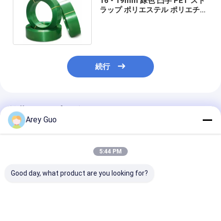
16 - 19mm 緑色 凸字 PET スト
ラップ ポリエステル ポリエチレ
ン 鋼筋 ベルト ストレート
続行
推薦されたプロダクト
Arey Guo
5:44 PM
Good day, what product are you looking for?
高速結束機用の自動
手動用ストラッティン
パーソナライゼ
PET プラスチック ス
グツール用の高速PET
ン PET ストラ