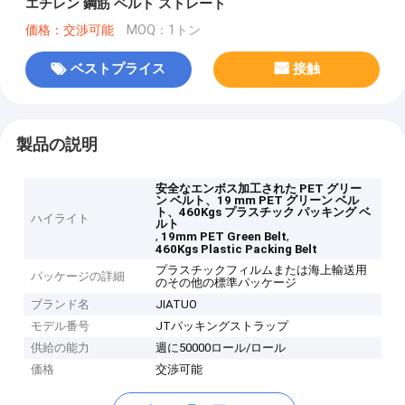
エチレン 鋼筋 ベルト ストレート
価格：交渉可能
MOQ：1トン
ベストプライス
接触
製品の説明
安全なエンボス加工された PET グリー
ン ベルト、19 mm PET グリーン ベル
ト、460Kgs プラスチック パッキング ベ
ハイライト
ルト
,
,
19mm PET Green Belt
460Kgs Plastic Packing Belt
プラスチックフィルムまたは海上輸送用
パッケージの詳細
のその他の標準パッケージ
ブランド名
JIATUO
モデル番号
JTパッキングストラップ
供給の能力
週に50000ロール/ロール
価格
交渉可能