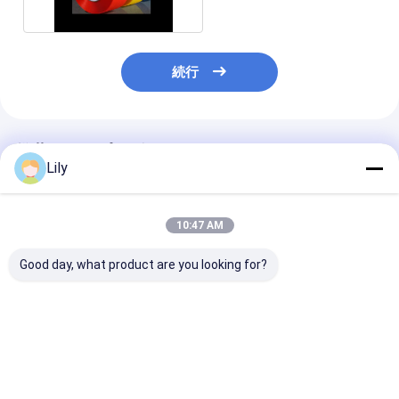
続行
推薦されたプロダクト
Lily
10:47 AM
Good day, what product are you looking for?
PP ペットのストラッ
正確かつ一貫した挤出
ほとんどの挤出
プの放出機械は OEM
のための精密挤出機械
換性 カートン 
の二軸スクリュー押出
部品
プ オーダーメイ
機の予備品を分けます
挤出機部品
ベストプライス
ベストプライス
ベストプラ