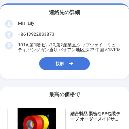
連絡先の詳細
Mrs. Lily
+8613922883873
101A,第1階,ビル20,第2産業区,シャプウェイコミュニ
ティ,ソングガン通り,バオアン地区,深?? 中国 518105
接触
最高の価格で
結合製品 緊密なPP包装テ
ープ オーダーメイドサイ
ズ 強い耐熱性