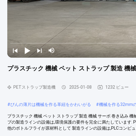
プラスチック 機械 ペット ストラップ 製造 機械 
PETストラップ製造機
2025-01-08
1232 ビュー
#
びんの薄片は機械を作る革紐をかわいがる
#
機械を作る32mm
プラスチック 機械 ペット ストラップ 製造 機械 サーボ 巻き込み 機械
プの製造ラインの設備は,環境保護の要件を完全に満たしています. P
他のボトルフライが原材料として 製造ラインの設備は,PLCコンピュー