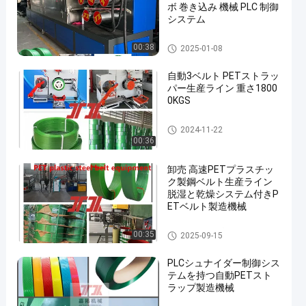
ボ 巻き込み 機械 PLC 制御
システム
PETストラップ製造機
00:38
2025-01-08
自動3ベルト PETストラッ
パー生産ライン 重さ1800
0KGS
PETストラップ製造機
2024-11-22
00:36
卸売 高速PETプラスチッ
ク製鋼ベルト生産ライン
脱湿と乾燥システム付きP
ETベルト製造機械
PETストラップ製造機
00:35
2025-09-15
PLCシュナイダー制御シス
テムを持つ自動PETスト
ラップ製造機械