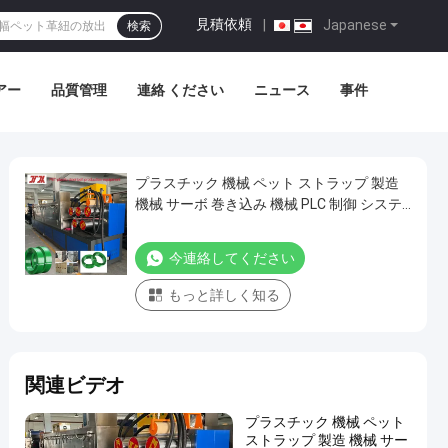
見積依頼
|
Japanese
検索
アー
品質管理
連絡 ください
ニュース
事件
プラスチック 機械 ペット ストラップ 製造
機械 サーボ 巻き込み 機械 PLC 制御 システ
ム
今連絡してください
もっと詳しく知る
関連ビデオ
プラスチック 機械 ペット
ストラップ 製造 機械 サー