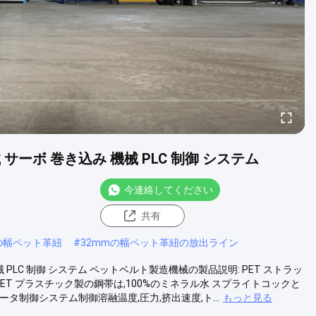
サーボ 巻き込み 機械 PLC 制御 システム
今連絡してください
共有
の幅ペット革紐
#
32mmの幅ペット革紐の放出ライン
 PLC 制御 システム ペットベルト製造機械の製品説明: PET ストラッ
ET プラスチック製の鋼帯は,100%のミネラル水 スプライトコックと
タ制御システム制御溶融温度,圧力,挤出速度,ト...
もっと見る