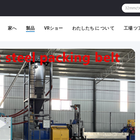
家へ
製品
VRショー
わたしたち に つい て
工場 ツ