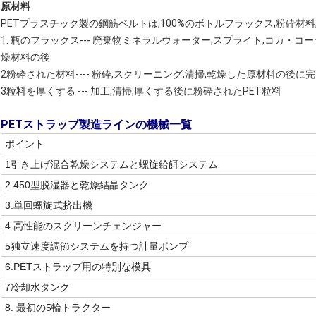
原材料
PETプラスチック製の鋼筋ベルトは,100%のボトルフラックス,粉砕材
1. 瓶のフラックス--- 廃棄物ミネラルウォーター,スプライト,コカ・コ
燥材料の後
2粉砕された材料---- 粉砕,スクリーニング,清掃,乾燥した原材料の後に
3粒料を厚くする --- 加工,清掃,厚くする後に粉砕されたPET粒料
PETストラップ製造ラインの機械一覧
ポイント
1引き上げ混合乾燥システムと螺旋給餌システム
2.450型脱湿器と乾燥結晶タンク
3.
単回螺旋式挤出機
4.高性能のスクリーンチェンジャー
5独立速度調節システムを持つ計量ポンプ
6.PETストラップ用の特別な模具
7冷却水タンク
8. 最初の5輪トラクター