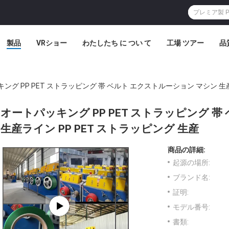
製品
VRショー
わたしたち に つい て
工場 ツアー
品
ング PP PET ストラッピング 帯 ベルト エクストルーション マシン 生産
オートパッキング PP PET ストラッピング 
生産ライン PP PET ストラッピング 生産
商品の詳細:
起源の場所:
ブランド名:
証明:
モデル番号:
書類: