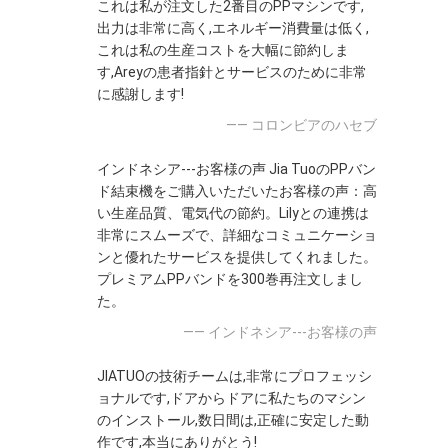
これは私が注文した2番目のPPマシンです,
出力は非常に高く,エネルギー消費量は低く,
これは私の生産コストを大幅に節約しま
す,Areyの患者指針とサービスのために非常
に感謝します!
—— コロンビアのハセブ
インドネシア---お客様の声 Jia TuoのPPバン
ド結束機をご購入いただいたお客様の声：高
い生産品質、電気代の節約。Lilyとの連携は
非常にスムーズで、詳細なコミュニケーショ
ンと優れたサービスを提供してくれました。
プレミアムPPバンドを300巻再注文しまし
た。
—— インドネシア---お客様の声
JIATUOの技術チームは,非常にプロフェッシ
ョナルです,ドアからドアに私たちのマシン
のインストール,数日間は,正確に安定した動
作です,本当にありがとう!