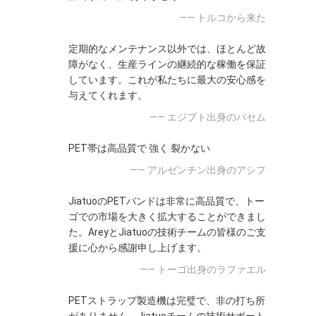
—— トルコから来た
定期的なメンテナンス以外では、ほとんど故
障がなく、生産ラインの継続的な稼働を保証
しています。これが私たちに最大の安心感を
与えてくれます。
—— エジプト出身のバセム
PET帯は高品質で 強く 裂かない
—— アルゼンチン出身のアシフ
JiatuoのPETバンドは非常に高品質で、トー
ゴでの市場を大きく拡大することができまし
た。AreyとJiatuoの技術チームの皆様のご支
援に心から感謝申し上げます。
—— トーゴ出身のラファエル
PETストラップ製造機は完璧で、非の打ち所