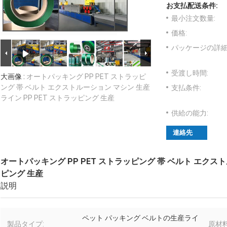
お支払配送条件:
最小注文数量:
価格:
パッケージの詳細
受渡し時間:
大画像 :
オートパッキング PP PET ストラッピ
ング 帯 ベルト エクストルーション マシン 生産
支払条件:
ライン PP PET ストラッピング 生産
供給の能力:
連絡先
オートパッキング PP PET ストラッピング 帯 ベルト エクスト
ピング 生産
説明
ペット パッキング ベルトの生産ライ
製品タイプ:
原材料