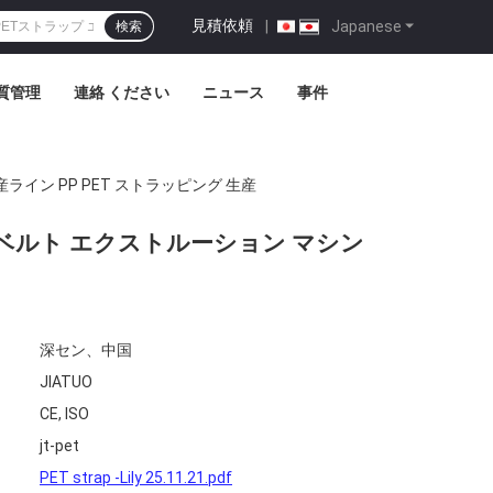
見積依頼
|
Japanese
検索
質管理
連絡 ください
ニュース
事件
ライン PP PET ストラッピング 生産
帯 ベルト エクストルーション マシン
深セン、中国
JIATUO
CE, ISO
jt-pet
PET strap -Lily 25.11.21.pdf