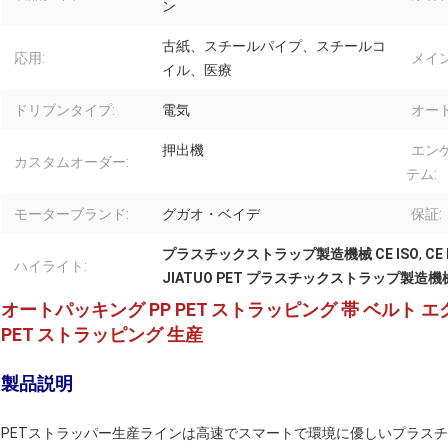
ン
古紙、スチールパイプ、スチールコ
応用:
メイ
イル、医療
ドリブンタイプ:
電気
オー
押出機
エン
カスタムオーダー:
テム:
モーターブランド:
グガオ・ベイデ
保証:
プラスチックストラップ製造機械 CE ISO
,
CE
ハイライト:
JIATUO PET プラスチックストラップ製造機
オートパッキング PP PET ストラッピング 帯 ベルト 
PET ストラッピング 生産
製品説明
PETストラッパー生産ラインは高速でスマートで環境に優しいプラスチ