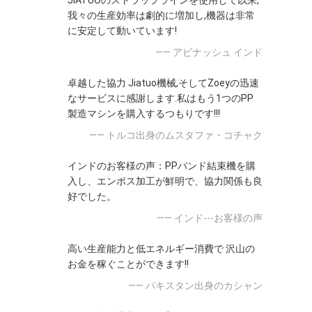
JIATUOのストラップラインを使用して以来,
我々の生産効率は劇的に増加し,機器は非常
に安定して動いています!
—— アビナッシュ インド
卓越した協力 Jiatuo機械,そしてZoeyの迅速
なサービスに感謝します.私はもう1つのPP
製造マシンを購入するつもりです!!!
—— トルコ出身のムスタファ・コチャク
インドのお客様の声：PPバンド結束機を購
入し、エンボス加工が鮮明で、協力関係も良
好でした。
—— インド---お客様の声
高い生産能力と低エネルギー消費で 沢山の
お金を稼ぐことができます!!
—— パキスタン出身のカシャン