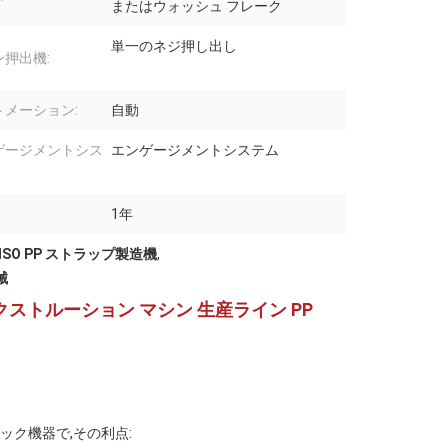
またはウォッシュ フレーク
単一のネジ押し出し
ン押出機:
トメーション:
自動
ゲージメントシス
エンゲージメントシステム
1年
 ISO PP ストラップ製造機
,
械
エクストルーション マシン 生産ライン PP
ック機器で,その利点: