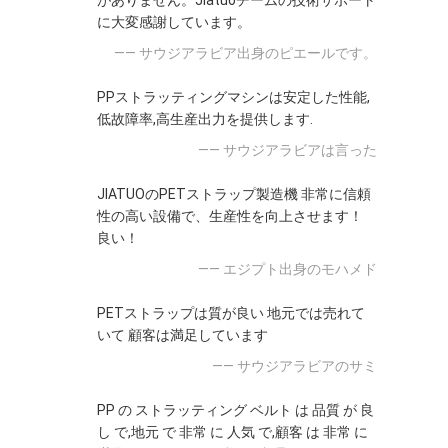
がありません。Jiatuoチームの技術サポート
に大変感謝しています。
—— サウジアラビア出身のピエールです。
PPストラッティングマシンは安定した性能,
低故障率,高生産出力を提供します.
—— サウジアラビアは言った
JIATUOのPETストラップ製造機 非常に信頼
性の高い設備で、生産性を向上させます！
良い！
—— エジプト出身のモハメド
PETストラップは質が良い 地元では売れて
いて 顧客は満足しています
—— サウジアラビアのサミ
PP の ストラッティング ベルト は 品質 が 良
し で,地元 で 非常 に 人気 で,顧客 は 非常 に