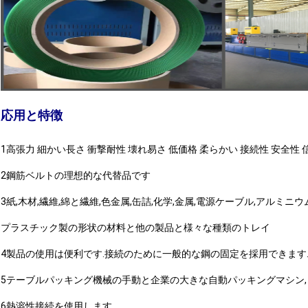
応用と特徴
1高張力 細かい長さ 衝撃耐性 壊れ易さ 低価格 柔らかい 接続性 安全性 
2鋼筋ベルトの理想的な代替品です
3紙,木材,繊維,綿と繊維,色金属,缶詰,化学,金属,電源ケーブル,アルミ
プラスチック製の形状の材料と他の製品と様々な種類のトレイ
4製品の使用は便利です.接続のために一般的な鋼の固定を採用できます
5テーブルパッキング機械の手動と企業の大きな自動パッキングマシン,
6熱溶性接続を使用します.