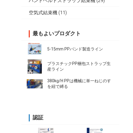
ハンドヘルドストラップ結束機
(29)
空気式結束機
(11)
最もよいプロダクト
5-15mm PPバンド製造ライン
プラスチックPP梱包ストラップ生
産ライン
380kg/H PPは機械に単一ねじのす
を紐で縛る
認証