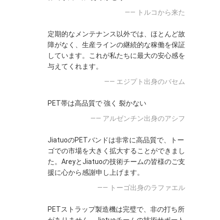
—— トルコから来た
定期的なメンテナンス以外では、ほとんど故
障がなく、生産ラインの継続的な稼働を保証
しています。これが私たちに最大の安心感を
与えてくれます。
—— エジプト出身のバセム
PET帯は高品質で 強く 裂かない
—— アルゼンチン出身のアシフ
JiatuoのPETバンドは非常に高品質で、トー
ゴでの市場を大きく拡大することができまし
た。AreyとJiatuoの技術チームの皆様のご支
援に心から感謝申し上げます。
—— トーゴ出身のラファエル
PETストラップ製造機は完璧で、非の打ち所