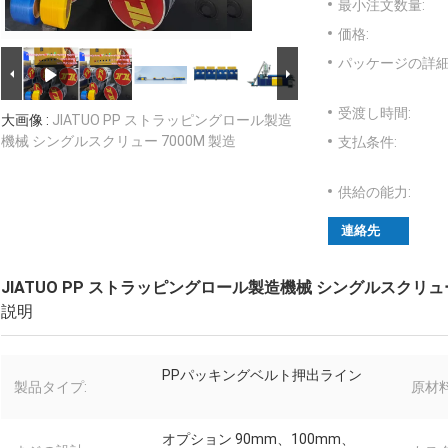
最小注文数量:
価格:
パッケージの詳細
受渡し時間:
大画像 :
JIATUO PP ストラッピングロール製造
機械 シングルスクリュー 7000M 製造
支払条件:
供給の能力:
連絡先
JIATUO PP ストラッピングロール製造機械 シングルスクリュー 
説明
PPパッキングベルト押出ライン
製品タイプ:
原材料
オプション 90mm、100mm、