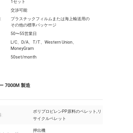
1セット
交渉可能
:
プラスチックフィルムまたは海上輸送用の
その他の標準パッケージ
50〜55営業日
L/C、D/A、T/T、Western Union、
MoneyGram
50set/month
7000M 製造
ポリプロピレンPP原料のペレット,リ
:
サイクルペレット
押出機