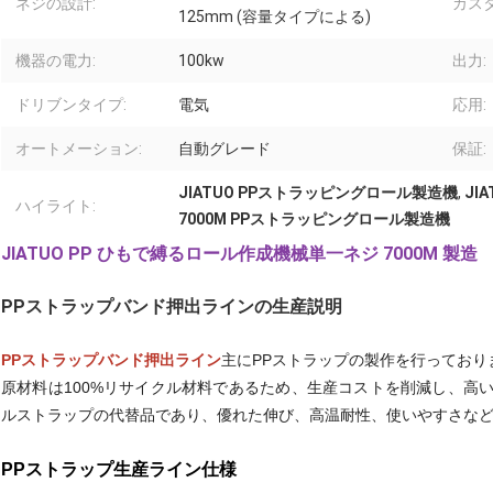
ネジの設計:
カス
125mm (容量タイプによる)
機器の電力:
100kw
出力:
ドリブンタイプ:
電気
応用:
オートメーション:
自動グレード
保証:
JIATUO PPストラッピングロール製造機
,
JI
ハイライト:
7000M PPストラッピングロール製造機
JIATUO PP ひもで縛るロール作成機械単一ネジ 7000M 製造
PPストラップバンド押出ラインの生産説明
PPストラップバンド押出ライン
主にPPストラップの製作を行っており
原材料は100%リサイクル材料であるため、生産コストを削減し、高
ルストラップの代替品であり、優れた伸び、高温耐性、使いやすさな
PPストラップ生産ライン仕様