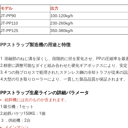
モデル
出力
JT-PP90
100-120kg/h
JT-PP110
230-260kg/h
JT-PP125
350-380kg/h
PPストラップ製造機の用途と特徴
1. 溶融部のねじ溝を深くし、段階的に径を変化させ、PPの圧縮率を
2.精密に調整可能なダイと組み合わせた硬化ギアボックスにより、安
3. 4 つの熱プロセスで処理されたステンレス鋼の冷却トラフが従来の
4.大型の引き取りローラーにより、一貫した製品品質が保証されます。
PPストラップ生産ラインの詳細パラメータ
給餌機には次のものが含まれます。
1.吸引機：1セット
2.給餌バケツ150KG：1個
３．供給機：2台
メインマシン