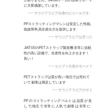
がありません。Jiatuoチームの技術サポート
に大変感謝しています。
—— サウジアラビア出身のピエールです。
PPストラッティングマシンは安定した性能,
低故障率,高生産出力を提供します.
—— サウジアラビアは言った
JIATUOのPETストラップ製造機 非常に信頼
性の高い設備で、生産性を向上させます！
良い！
—— エジプト出身のモハメド
PETストラップは質が良い 地元では売れて
いて 顧客は満足しています
—— サウジアラビアのサミ
PP の ストラッティング ベルト は 品質 が 良
し で,地元 で 非常 に 人気 で,顧客 は 非常 に