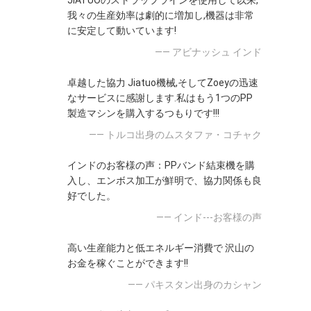
JIATUOのストラップラインを使用して以来,
我々の生産効率は劇的に増加し,機器は非常
に安定して動いています!
—— アビナッシュ インド
卓越した協力 Jiatuo機械,そしてZoeyの迅速
なサービスに感謝します.私はもう1つのPP
製造マシンを購入するつもりです!!!
—— トルコ出身のムスタファ・コチャク
インドのお客様の声：PPバンド結束機を購
入し、エンボス加工が鮮明で、協力関係も良
好でした。
—— インド---お客様の声
高い生産能力と低エネルギー消費で 沢山の
お金を稼ぐことができます!!
—— パキスタン出身のカシャン