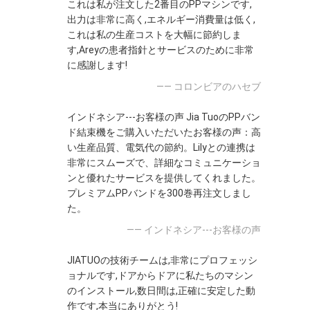
これは私が注文した2番目のPPマシンです,
出力は非常に高く,エネルギー消費量は低く,
これは私の生産コストを大幅に節約しま
す,Areyの患者指針とサービスのために非常
に感謝します!
—— コロンビアのハセブ
インドネシア---お客様の声 Jia TuoのPPバン
ド結束機をご購入いただいたお客様の声：高
い生産品質、電気代の節約。Lilyとの連携は
非常にスムーズで、詳細なコミュニケーショ
ンと優れたサービスを提供してくれました。
プレミアムPPバンドを300巻再注文しまし
た。
—— インドネシア---お客様の声
JIATUOの技術チームは,非常にプロフェッシ
ョナルです,ドアからドアに私たちのマシン
のインストール,数日間は,正確に安定した動
作です,本当にありがとう!