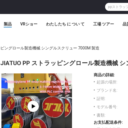
製品
VRショー
わたしたち に つい て
工場 ツアー
品
トラッピングロール製造機械 シングルスクリュー 7000M 製造
JIATUO PP ストラッピングロール製造機械 シ
商品の詳細:
起源の場所:
ブランド名:
証明:
モデル番号:
書類:
お支払配送条件: