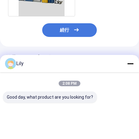
PPのストラップ
続行
推薦されたプロダクト
Lily
2:08 PM
Good day, what product are you looking for?
シングルおよびツイン
自動巻き込み機械で 5-
5-19mm PP
スクリュー オプション
19mm PP ストラップ
ピングバンド生
を備えた 5 ～ 19 mm
生産ラインをカスタマ
ン
工業用 PP バンド生産
イズできます
ライン
ベストプライス
ベストプライス
ベストプラ