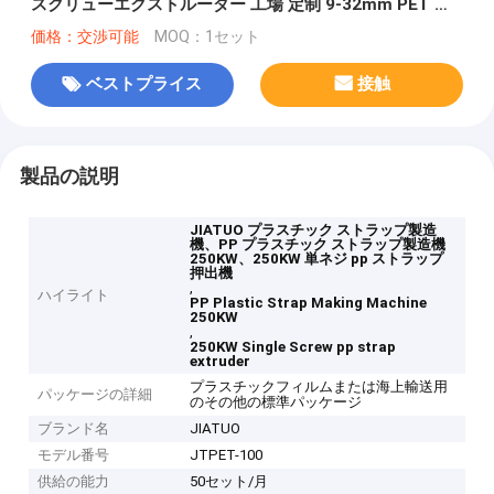
スクリューエクストルーダー 工場 定制 9-32mm PET プ
ラスチックストラップ生産ライン 100-600 / H 挤出出力
価格：交渉可能
MOQ：1セット
を持つ PET ストラップ機器
ベストプライス
接触
製品の説明
JIATUO プラスチック ストラップ製造
機、PP プラスチック ストラップ製造機
250KW、250KW 単ネジ pp ストラップ
押出機
,
ハイライト
PP Plastic Strap Making Machine
250KW
,
250KW Single Screw pp strap
extruder
プラスチックフィルムまたは海上輸送用
パッケージの詳細
のその他の標準パッケージ
ブランド名
JIATUO
モデル番号
JTPET-100
供給の能力
50セット/月