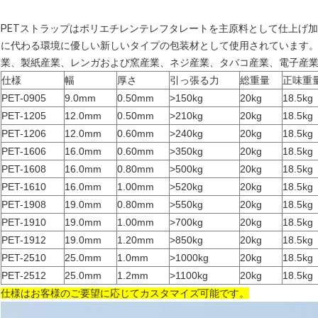
PETストラップはポリエチレンテレフタレートを主原料として仕上げ
に代わる環境に優しい新しいタイプの包装材として使用されています
業、製紙産業、レンガおよび窯産業、ネジ産業、タバコ産業、電子産
仕様
幅
厚さ
引っ張る力
総重量
正味重
PET-0905
9.0mm
0.50mm
>150kg
20kg
18.5kg
PET-1205
12.0mm
0.50mm
>210kg
20kg
18.5kg
PET-1206
12.0mm
0.60mm
>240kg
20kg
18.5kg
PET-1606
16.0mm
0.60mm
>350kg
20kg
18.5kg
PET-1608
16.0mm
0.80mm
>500kg
20kg
18.5kg
PET-1610
16.0mm
1.00mm
>520kg
20kg
18.5kg
PET-1908
19.0mm
0.80mm
>550kg
20kg
18.5kg
PET-1910
19.0mm
1.00mm
>700kg
20kg
18.5kg
PET-1912
19.0mm
1.20mm
>850kg
20kg
18.5kg
PET-2510
25.0mm
1.0mm
>1000kg
20kg
18.5kg
PET-2512
25.0mm
1.2mm
>1100kg
20kg
18.5kg
仕様はお客様のご要望に応じてカスタマイズ可能です。