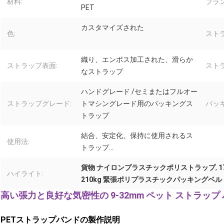
材料:
ブラン
PET
カスタマイズされた
色:
スト
織り、エンボス加工された、滑らか
ストラップ表面:
スト
なストラップ
ハンドグレード /セミまたはフルオー
ストラップグレード:
トマシングレード用のパッキングス
パッキ
トラップ
結合、安定化、保持に使用されるス
使用法:
トラップ...
貨物 ナイロンプラスチックポリストラップ
,
1
ハイライト:
210kg 緊張ポリプラスチックパッキングベル
高い張力と良好な気密性の 9-32mm ペット ストラップ
PETストラップバンドの製作説明