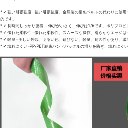
* ✔ 強い引張強度 - 強い引張強度。金属製の梱包ベルトの代わりに
的です。
* ✔ 長時間しっかり密着 -- 伸びが小さく、伸びは1/6です。
ポリプロピレ
* ✔ 優れた柔軟性 - 優れた柔軟性、スムーズな操作、滑らかなエッ
* ✔ 軽量 - 美しい外観、明るい色、錆びない、軽量、耐久性があり、
* ✔ 壊れにくい -
PP/PET結束バンド
バックルの滑りを防ぎ、壊れにく