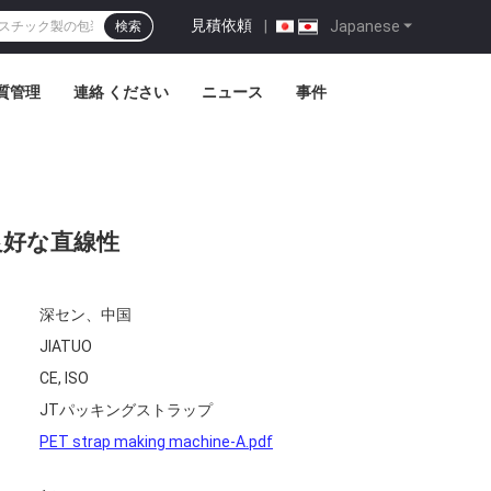
見積依頼
|
Japanese
検索
質管理
連絡 ください
ニュース
事件
・良好な直線性
深セン、中国
JIATUO
CE, ISO
JTパッキングストラップ
PET strap making machine-A.pdf