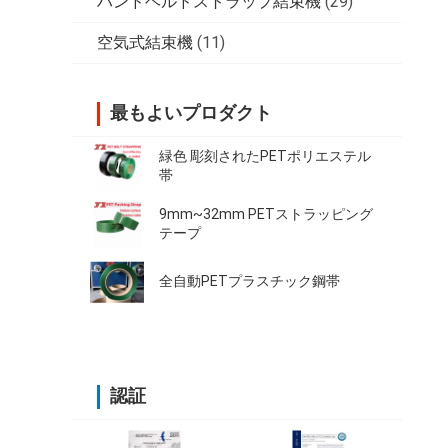
ハンドヘルドストラップ結束機
(29)
空気式結束機
(11)
最もよいプロダクト
緑色 彫刻されたPETポリエステル
帯
9mm~32mm PETストラッピング
テープ
全自動PETプラスチック鋼帯
認証