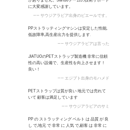
がありません。Jiatuoチームの技術サポート
に大変感謝しています。
—— サウジアラビア出身のピエールです。
PPストラッティングマシンは安定した性能,
低故障率,高生産出力を提供します.
—— サウジアラビアは言った
JIATUOのPETストラップ製造機 非常に信頼
性の高い設備で、生産性を向上させます！
良い！
—— エジプト出身のモハメド
PETストラップは質が良い 地元では売れて
いて 顧客は満足しています
—— サウジアラビアのサミ
PP の ストラッティング ベルト は 品質 が 良
し で,地元 で 非常 に 人気 で,顧客 は 非常 に