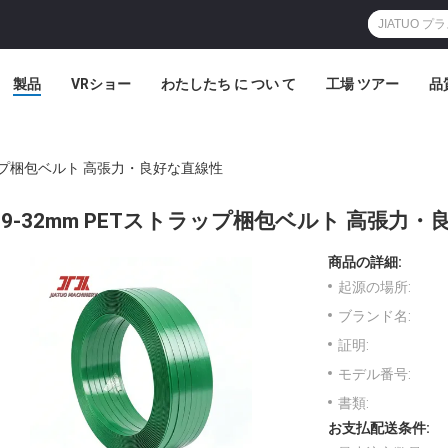
製品
VRショー
わたしたち に つい て
工場 ツアー
品
ラップ梱包ベルト 高張力・良好な直線性
9-32mm PETストラップ梱包ベルト 高張力
商品の詳細:
起源の場所:
ブランド名:
証明:
モデル番号:
書類:
お支払配送条件: