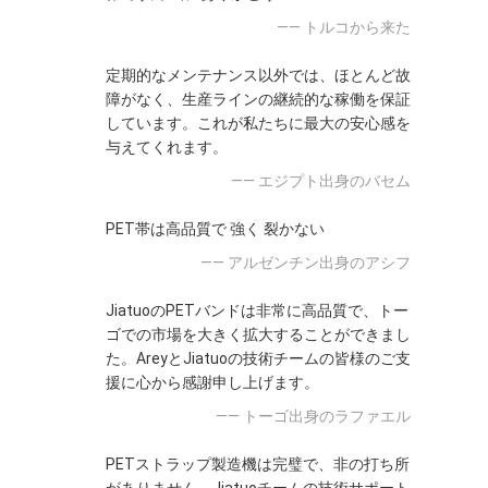
—— トルコから来た
定期的なメンテナンス以外では、ほとんど故
障がなく、生産ラインの継続的な稼働を保証
しています。これが私たちに最大の安心感を
与えてくれます。
—— エジプト出身のバセム
PET帯は高品質で 強く 裂かない
—— アルゼンチン出身のアシフ
JiatuoのPETバンドは非常に高品質で、トー
ゴでの市場を大きく拡大することができまし
た。AreyとJiatuoの技術チームの皆様のご支
援に心から感謝申し上げます。
—— トーゴ出身のラファエル
PETストラップ製造機は完璧で、非の打ち所