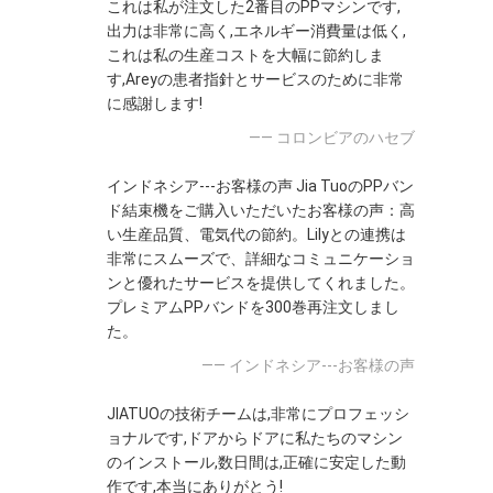
これは私が注文した2番目のPPマシンです,
出力は非常に高く,エネルギー消費量は低く,
これは私の生産コストを大幅に節約しま
す,Areyの患者指針とサービスのために非常
に感謝します!
—— コロンビアのハセブ
インドネシア---お客様の声 Jia TuoのPPバン
ド結束機をご購入いただいたお客様の声：高
い生産品質、電気代の節約。Lilyとの連携は
非常にスムーズで、詳細なコミュニケーショ
ンと優れたサービスを提供してくれました。
プレミアムPPバンドを300巻再注文しまし
た。
—— インドネシア---お客様の声
JIATUOの技術チームは,非常にプロフェッシ
ョナルです,ドアからドアに私たちのマシン
のインストール,数日間は,正確に安定した動
作です,本当にありがとう!