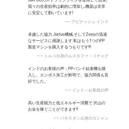
JIATUOのストラップラインを使用して以来,
我々の生産効率は劇的に増加し,機器は非常
に安定して動いています!
—— アビナッシュ インド
卓越した協力 Jiatuo機械,そしてZoeyの迅速
なサービスに感謝します.私はもう1つのPP
製造マシンを購入するつもりです!!!
—— トルコ出身のムスタファ・コチャク
インドのお客様の声：PPバンド結束機を購
入し、エンボス加工が鮮明で、協力関係も良
好でした。
—— インド---お客様の声
高い生産能力と低エネルギー消費で 沢山の
お金を稼ぐことができます!!
—— パキスタン出身のカシャン