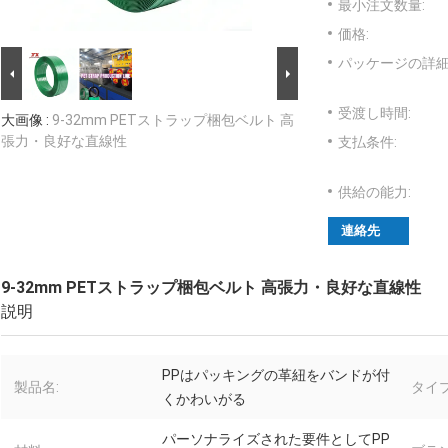
最小注文数量:
価格:
パッケージの詳細
受渡し時間:
大画像 :
9-32mm PETストラップ梱包ベルト 高
張力・良好な直線性
支払条件:
供給の能力:
連絡先
9-32mm PETストラップ梱包ベルト 高張力・良好な直線性
説明
PPはパッキングの革紐をバンドが付
製品名:
タイプ
くかわいがる
パーソナライズされた要件としてPP