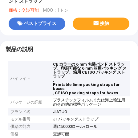
ンド ストラップ
価格：交渉可能
MOQ：1トン
ベストプライス
接触
製品の説明
CE カラーの 6 mm 包装バンド ストラッ
プ、印刷可能な 6 mm 箱用パッキング ス
トラップ、箱用 CE ISO パッキング スト
ラップ
ハイライト
,
Printable 6mm packing straps for
boxes
,
CE ISO packing straps for boxes
プラスチックフィルムまたは海上輸送用
パッケージの詳細
のその他の標準パッケージ
ブランド名
JIATUO
モデル番号
JTパッキングストラップ
供給の能力
週に50000ロール/ロール
価格
交渉可能