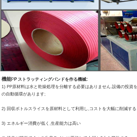
機能
:
P
P ストラッティングバンドを作る機械
1) PP原材料は水と乾燥処理を分離する必要はありません.設備の投資
の自動循環があります;
2) 回収ボトルスライスを原材料として利用し,コストを大幅に削減する
3) エネルギー消費が低く,生産能力は高い