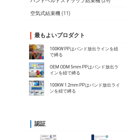
ハンドヘルドストラップ結束機
(29)
空気式結束機
(11)
最もよいプロダクト
100KW PPはバンド放出ラインを紐
で縛る
OEM ODM 5mm PPはバンド放出ラ
インを紐で縛る
100KW 1.2mm PPはバンド放出ライ
ンを紐で縛る
認証