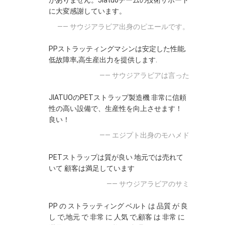
がありません。Jiatuoチームの技術サポート
に大変感謝しています。
—— サウジアラビア出身のピエールです。
PPストラッティングマシンは安定した性能,
低故障率,高生産出力を提供します.
—— サウジアラビアは言った
JIATUOのPETストラップ製造機 非常に信頼
性の高い設備で、生産性を向上させます！
良い！
—— エジプト出身のモハメド
PETストラップは質が良い 地元では売れて
いて 顧客は満足しています
—— サウジアラビアのサミ
PP の ストラッティング ベルト は 品質 が 良
し で,地元 で 非常 に 人気 で,顧客 は 非常 に