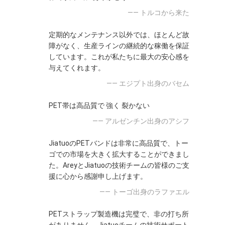
—— トルコから来た
定期的なメンテナンス以外では、ほとんど故
障がなく、生産ラインの継続的な稼働を保証
しています。これが私たちに最大の安心感を
与えてくれます。
—— エジプト出身のバセム
PET帯は高品質で 強く 裂かない
—— アルゼンチン出身のアシフ
JiatuoのPETバンドは非常に高品質で、トー
ゴでの市場を大きく拡大することができまし
た。AreyとJiatuoの技術チームの皆様のご支
援に心から感謝申し上げます。
—— トーゴ出身のラファエル
PETストラップ製造機は完璧で、非の打ち所