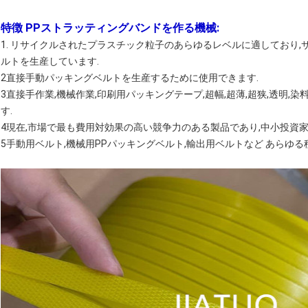
特徴
PPストラッティングバンドを作る機械
:
1. リサイクルされたプラスチック粒子のあらゆるレベルに適しており
ルトを生産しています.
2直接手動パッキングベルトを生産するために使用できます.
3直接手作業,機械作業,印刷用パッキングテープ,超幅,超薄,超狭,透明,
す.
4現在,市場で最も費用対効果の高い競争力のある製品であり,中小投資家
5手動用ベルト,機械用PPパッキングベルト,輸出用ベルトなど あらゆ