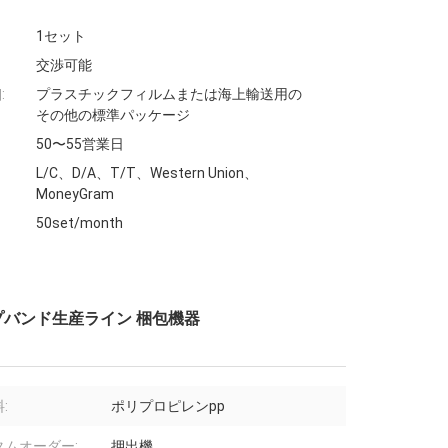
1セット
交渉可能
:
プラスチックフィルムまたは海上輸送用の
その他の標準パッケージ
50〜55営業日
L/C、D/A、T/T、Western Union、
MoneyGram
50set/month
プバンド生産ライン 梱包機器
:
ポリプロピレンpp
タムオーダー:
押出機