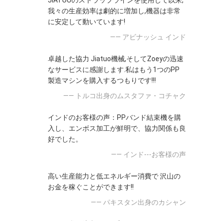
JIATUOのストラップラインを使用して以来,
我々の生産効率は劇的に増加し,機器は非常
に安定して動いています!
—— アビナッシュ インド
卓越した協力 Jiatuo機械,そしてZoeyの迅速
なサービスに感謝します.私はもう1つのPP
製造マシンを購入するつもりです!!!
—— トルコ出身のムスタファ・コチャク
インドのお客様の声：PPバンド結束機を購
入し、エンボス加工が鮮明で、協力関係も良
好でした。
—— インド---お客様の声
高い生産能力と低エネルギー消費で 沢山の
お金を稼ぐことができます!!
—— パキスタン出身のカシャン