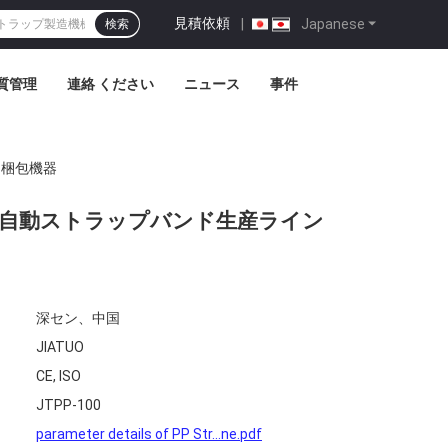
見積依頼
|
Japanese
検索
質管理
連絡 ください
ニュース
事件
 梱包機器
ET自動ストラップバンド生産ライン
深セン、中国
JIATUO
CE, ISO
JTPP-100
parameter details of PP Str...ne.pdf