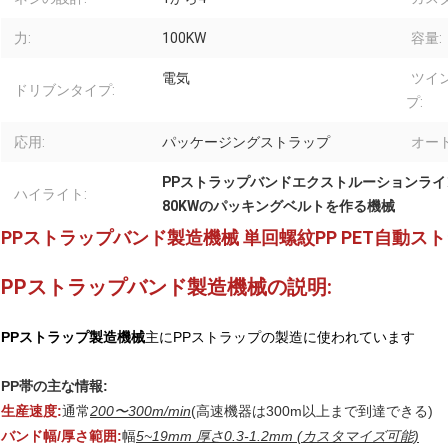
力:
100KW
容量:
電気
ツイ
ドリブンタイプ:
プ:
応用:
パッケージングストラップ
オー
PPストラップバンドエクストルーションライン
ハイライト:
80KWのパッキングベルトを作る機械
PPストラップバンド製造機械 単回螺紋PP PET自動
PPストラップバンド製造機械の説明:
PPストラップ製造機械
主にPPストラップの製造に使われています
PP帯の主な情報:
生産速度:
通常
200〜300m/min
(高速機器は300m以上まで到達できる)
バンド幅/厚さ範囲:
幅
5~19mm 厚さ0.3-1.2mm (カスタマイズ可能)