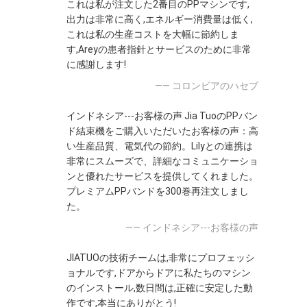
これは私が注文した2番目のPPマシンです,
出力は非常に高く,エネルギー消費量は低く,
これは私の生産コストを大幅に節約しま
す,Areyの患者指針とサービスのために非常
に感謝します!
—— コロンビアのハセブ
インドネシア---お客様の声 Jia TuoのPPバン
ド結束機をご購入いただいたお客様の声：高
い生産品質、電気代の節約。Lilyとの連携は
非常にスムーズで、詳細なコミュニケーショ
ンと優れたサービスを提供してくれました。
プレミアムPPバンドを300巻再注文しまし
た。
—— インドネシア---お客様の声
JIATUOの技術チームは,非常にプロフェッシ
ョナルです,ドアからドアに私たちのマシン
のインストール,数日間は,正確に安定した動
作です,本当にありがとう!