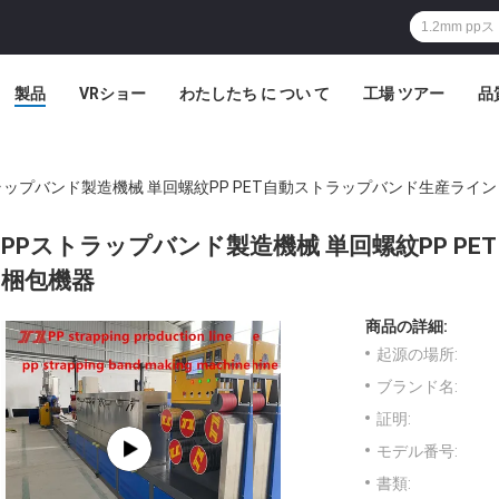
製品
VRショー
わたしたち に つい て
工場 ツアー
品
ラップバンド製造機械 単回螺紋PP PET自動ストラップバンド生産ライン
PPストラップバンド製造機械 単回螺紋PP P
梱包機器
商品の詳細:
起源の場所:
ブランド名:
証明:
モデル番号:
書類: