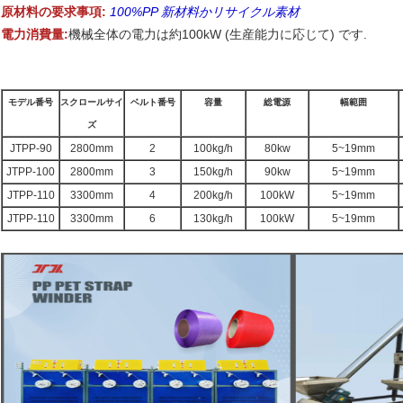
原材料の要求事項:
100%PP 新材料かリサイクル素材
電力消費量:
機械全体の電力は約100kW (生産能力に応じて) です.
モデル番号
スクロールサイ
ベルト番号
容量
総電源
幅範囲
ズ
JTPP-90
2800mm
2
100kg/h
80kw
5~19mm
JTPP-100
2800mm
3
150kg/h
90kw
5~19mm
JTPP-110
3300mm
4
200kg/h
100kW
5~19mm
JTPP-110
3300mm
6
130kg/h
100kW
5~19mm