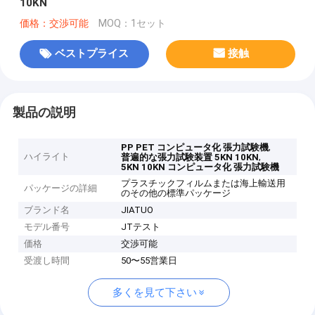
10KN
価格：交渉可能
MOQ：1セット
ベストプライス
接触
製品の説明
,
PP PET コンピュータ化 張力試験機
ハイライト
,
普遍的な張力試験装置 5KN 10KN
5KN 10KN コンピュータ化 張力試験機
プラスチックフィルムまたは海上輸送用
パッケージの詳細
のその他の標準パッケージ
ブランド名
JIATUO
モデル番号
JTテスト
価格
交渉可能
受渡し時間
50〜55営業日
多くを見て下さい