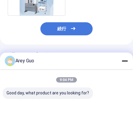
5KN 10KN
続行
推薦されたプロダクト
Arey Guo
9:04 PM
Good day, what product are you looking for?
20KN 張力試験機 PET
20KN PET PPストラ
ゴムエラスティ
PP ストラッピングバ
ッピングバンドベルト
ジュール Utm 
ンド ベルト ストラップ
ストラップのための拉
ストマシン 機器 
高精度ボールスクリュ
伸テストマシン 高解像
正確さ 0.5% 
ー 張力試験機
度0.5グレード モータ
ストマシン
ベストプライス
ベストプライス
ベストプラ