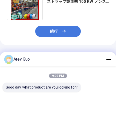
ストラップ製造機 100 KW ノンス
トップスクリーンチェンジャー付き
続行
推薦されたプロダクト
Arey Guo
9:03 PM
Good day, what product are you looking for?
シングルおよびツイン
自動巻き込み機械で 5-
5-19mm PP
スクリュー オプション
19mm PP ストラップ
ピングバンド生
を備えた 5 ～ 19 mm
生産ラインをカスタマ
ン