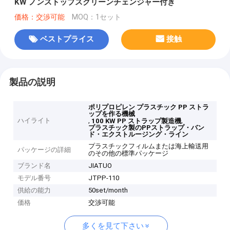
KW ノンストップスクリーンチェンジャー付き
価格：交渉可能
MOQ：1セット
ベストプライス
接触
製品の説明
ポリプロピレン プラスチック PP ストラ
ップを作る機械
ハイライト
,
,
100 KW PP ストラップ製造機
プラスチック製のPPストラップ・バン
ド・エクストルージング・ライン
プラスチックフィルムまたは海上輸送用
パッケージの詳細
のその他の標準パッケージ
ブランド名
JIATUO
モデル番号
JTPP-110
供給の能力
50set/month
価格
交渉可能
多くを見て下さい