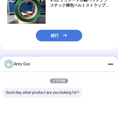
9-32 ミリメートル幅ペットプラ
スチック梱包ベルトストラップバ
ンドプラスチックバンドルストラ
ップ強い張力 350-950kgf
続行
推薦されたプロダクト
Arey Guo
1:13 PM
Good day, what product are you looking for?
高速結束機用の自動
手動用ストラッティン
パーソナライゼ
PET プラスチック ス
グツール用の高速PET
ン PET ストラ