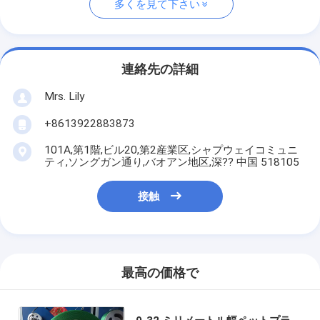
多くを見て下さい
連絡先の詳細
Mrs. Lily
+8613922883873
101A,第1階,ビル20,第2産業区,シャプウェイコミュニ
ティ,ソングガン通り,バオアン地区,深?? 中国 518105
接触
最高の価格で