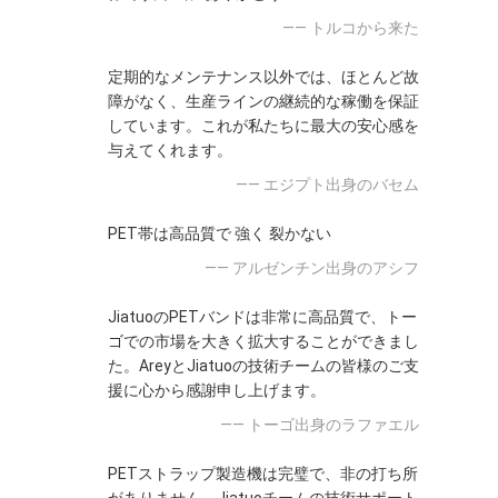
—— トルコから来た
定期的なメンテナンス以外では、ほとんど故
障がなく、生産ラインの継続的な稼働を保証
しています。これが私たちに最大の安心感を
与えてくれます。
—— エジプト出身のバセム
PET帯は高品質で 強く 裂かない
—— アルゼンチン出身のアシフ
JiatuoのPETバンドは非常に高品質で、トー
ゴでの市場を大きく拡大することができまし
た。AreyとJiatuoの技術チームの皆様のご支
援に心から感謝申し上げます。
—— トーゴ出身のラファエル
PETストラップ製造機は完璧で、非の打ち所