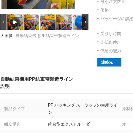
最小注文数量:
価格:
パッケージの詳細
受渡し時間:
大画像 :
自動結束機用PP結束帯製造ライン
支払条件:
供給の能力:
連絡先
自動結束機用PP結束帯製造ライン
説明
PP パッキング ストラップの生産ライ
製品タイプ:
原材料
ン
組立構造:
統合型エクストルーダー
オー