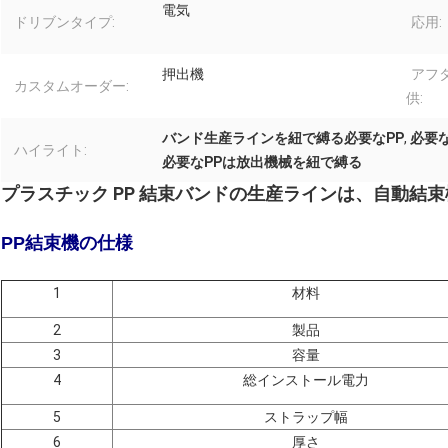
電気
ドリブンタイプ:
応用:
押出機
アフ
カスタムオーダー:
供:
バンド生産ラインを紐で縛る必要なPP
,
必要
ハイライト:
必要なPPは放出機械を紐で縛る
プラスチック PP 結束バンドの生産ラインは、自動結束
PP結束機の仕様
1
材料
2
製品
3
容量
4
総インストール電力
5
ストラップ幅
6
厚さ