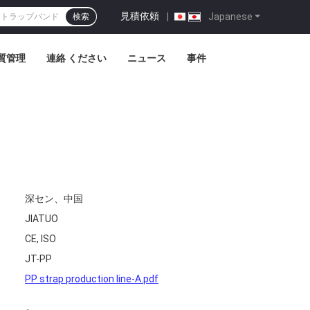
見積依頼
|
Japanese
検索
質管理
連絡 ください
ニュース
事件
深セン、中国
JIATUO
CE, ISO
JT-PP
PP strap production line-A.pdf