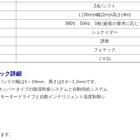
2名/シフト
L (
30
m)×幅(2m)×高さ(4m)
380V、50Hz、3相
(顧客の要求に応じ
シュナイダー
誘致
フォテック
ぐがお
イック詳細
ドの幅は5～19mm、厚さは0.4～1.2mmです。
出機ホッパータイプの除湿乾燥システムと自動供給システム
換モータードライブと自動インテリジェント温度制御シ
きます。