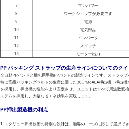
7
マンパワー
8
ワークショップが必要です
9
電源
10
電気部品
11
インバータ
12
スイッチ
13
モーター出力
PP パッキング ストラップの生産ラインについてのク
全自動PPバンドと梱包用手動PPバンドの製造ラインです。ストラップバン
特に高級パッキングベルトの生産に適した38CrMoALA押出機、押
を採用し、押出機の性能をより安定させ、ユニットはすべて周波数変
ステムを採用し、大幅な省エネ効果を実現します。
PP押出製造機の利点
1. スクリュー押出技術の特別な設計は、顧客のニーズに応じて選択で