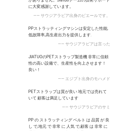
がありません。Jiatuoチームの技術サポート
に大変感謝しています。
—— サウジアラビア出身のピエールです。
PPストラッティングマシンは安定した性能,
低故障率,高生産出力を提供します.
—— サウジアラビアは言った
JIATUOのPETストラップ製造機 非常に信頼
性の高い設備で、生産性を向上させます！
良い！
—— エジプト出身のモハメド
PETストラップは質が良い 地元では売れて
いて 顧客は満足しています
—— サウジアラビアのサミ
PP の ストラッティング ベルト は 品質 が 良
し で,地元 で 非常 に 人気 で,顧客 は 非常 に