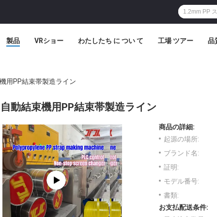
製品
VRショー
わたしたち に つい て
工場 ツアー
品
機用PP結束帯製造ライン
自動結束機用PP結束帯製造ライン
商品の詳細:
起源の場所:
ブランド名:
証明:
モデル番号:
書類:
お支払配送条件: