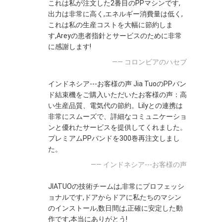
これは私が注文した2番目のPPマシンです,
出力は非常に高く,エネルギー消費量は低く,
これは私の生産コストを大幅に節約しま
す,Areyの患者指針とサービスのために非常
に感謝します!
—— コロンビアのハセブ
インドネシア---お客様の声 Jia TuoのPPバン
ド結束機をご購入いただいたお客様の声：高
い生産品質、電気代の節約。Lilyとの連携は
非常にスムーズで、詳細なコミュニケーショ
ンと優れたサービスを提供してくれました。
プレミアムPPバンドを300巻再注文しまし
た。
—— インドネシア---お客様の声
JIATUOの技術チームは,非常にプロフェッシ
ョナルです,ドアからドアに私たちのマシン
のインストール,数日間は,正確に安定した動
作です,本当にありがとう!