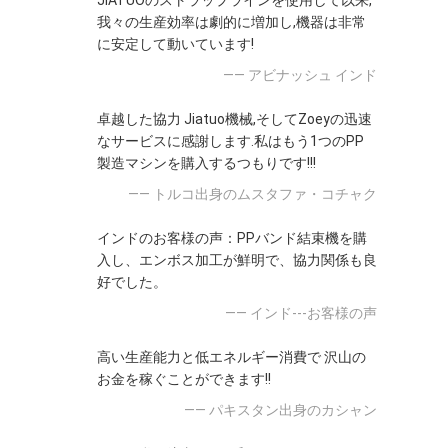
JIATUOのストラップラインを使用して以来,
我々の生産効率は劇的に増加し,機器は非常
に安定して動いています!
—— アビナッシュ インド
卓越した協力 Jiatuo機械,そしてZoeyの迅速
なサービスに感謝します.私はもう1つのPP
製造マシンを購入するつもりです!!!
—— トルコ出身のムスタファ・コチャク
インドのお客様の声：PPバンド結束機を購
入し、エンボス加工が鮮明で、協力関係も良
好でした。
—— インド---お客様の声
高い生産能力と低エネルギー消費で 沢山の
お金を稼ぐことができます!!
—— パキスタン出身のカシャン