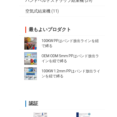
ハンドヘルドストラップ結束機
(29)
空気式結束機
(11)
最もよいプロダクト
100KW PPはバンド放出ラインを紐
で縛る
OEM ODM 5mm PPはバンド放出ラ
インを紐で縛る
100KW 1.2mm PPはバンド放出ライ
ンを紐で縛る
認証