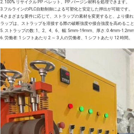
2. 100% リサイクル PP ペレット、PP バージン材料を処理できます。
3.フルラインのPLC自動制御による可塑化と安定した押出が可能です。
4.さまざまな要件に応じて、ストラップの素材を変更すると、より優
ラップは、ストラップを溶接する際の破断強度や接合強度を高めるこ
5. ストラップの数: 1、2、4、6、幅: 5mm-19mm、厚さ: 0.4mm-1.2m
6. 労働者: 1 シフトあたり 2 ～ 3 人の労働者、1 シフトあたり 12 時間。