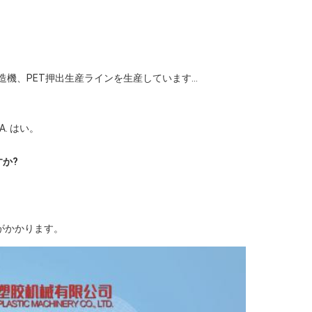
製造機、PET押出生産ラインを生産しています...
. はい。
か?
間がかかります。