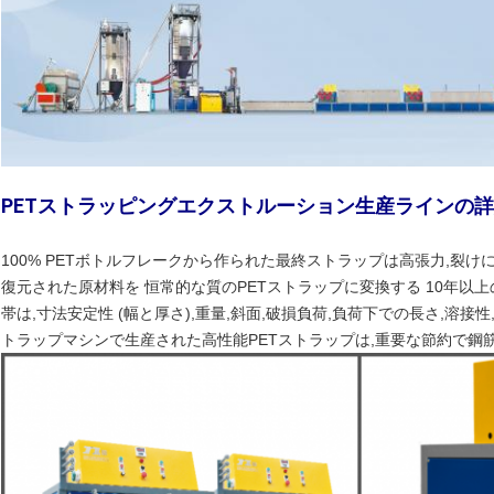
PETストラッピングエクストルーション生産ラインの
100% PETボトルフレークから作られた最終ストラップは高張力,裂け
復元された原材料を 恒常的な質のPETストラップに変換する 10年以上
帯は,寸法安定性 (幅と厚さ),重量,斜面,破損負荷,負荷下での長さ,溶
トラップマシンで生産された高性能PETストラップは,重要な節約で鋼