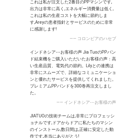
これは私が注文した2番目のPPマシンです,
出力は非常に高く,エネルギー消費量は低く,
これは私の生産コストを大幅に節約しま
す,Areyの患者指針とサービスのために非常
に感謝します!
—— コロンビアのハセブ
インドネシア---お客様の声 Jia TuoのPPバン
ド結束機をご購入いただいたお客様の声：高
い生産品質、電気代の節約。Lilyとの連携は
非常にスムーズで、詳細なコミュニケーショ
ンと優れたサービスを提供してくれました。
プレミアムPPバンドを300巻再注文しまし
た。
—— インドネシア---お客様の声
JIATUOの技術チームは,非常にプロフェッシ
ョナルです,ドアからドアに私たちのマシン
のインストール,数日間は,正確に安定した動
作です,本当にありがとう!