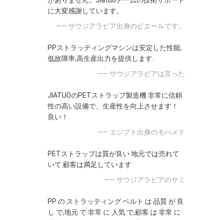
がありません。Jiatuoチームの技術サポート
に大変感謝しています。
—— サウジアラビア出身のピエールです。
PPストラッティングマシンは安定した性能,
低故障率,高生産出力を提供します.
—— サウジアラビアは言った
JIATUOのPETストラップ製造機 非常に信頼
性の高い設備で、生産性を向上させます！
良い！
—— エジプト出身のモハメド
PETストラップは質が良い 地元では売れて
いて 顧客は満足しています
—— サウジアラビアのサミ
PP の ストラッティング ベルト は 品質 が 良
し で,地元 で 非常 に 人気 で,顧客 は 非常 に