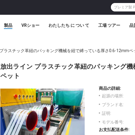
製品
VRショー
わたしたち に つい て
工場 ツアー
品
 プラスチック革紐のパッキング機械を紐で縛っている厚さ0.6-12mmペ
放出ライン プラスチック革紐のパッキング機械を
ペット
商品の詳細:
起源の場所:
ブランド名:
証明:
モデル番号:
お支払配送条件: