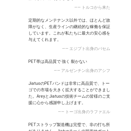
—— トルコから来た
定期的なメンテナンス以外では、ほとんど故
障がなく、生産ラインの継続的な稼働を保証
しています。これが私たちに最大の安心感を
与えてくれます。
—— エジプト出身のバセム
PET帯は高品質で 強く 裂かない
—— アルゼンチン出身のアシフ
JiatuoのPETバンドは非常に高品質で、トー
ゴでの市場を大きく拡大することができまし
た。AreyとJiatuoの技術チームの皆様のご支
援に心から感謝申し上げます。
—— トーゴ出身のラファエル
PETストラップ製造機は完璧で、非の打ち所