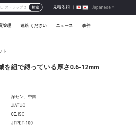
見積依頼
|
Japanese
検索
質管理
連絡 ください
ニュース
事件
ット
紐で縛っている厚さ0.6-12mm
深セン、中国
JIATUO
CE, ISO
JTPET-100