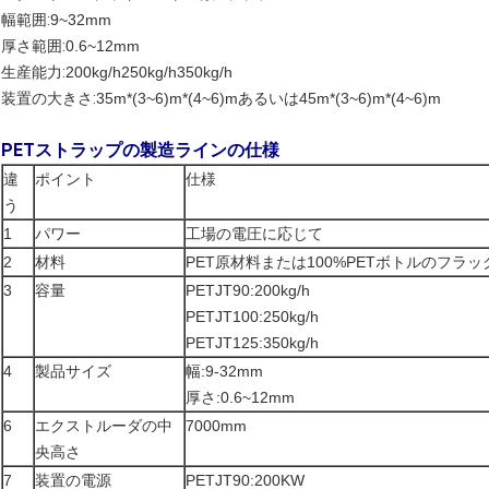
幅範囲:
9~32mm
厚さ範囲:
0.6~12mm
生産能力:
200kg/h
250kg/h
350kg/h
装置の大きさ:
35m*(3~6)m*(4~6)m
あるいは
45m*(3~6)m*(4~6)m
PETストラップの製造ラインの仕様
違
ポイント
仕様
う
1
パワー
工場の電圧に応じて
2
材料
PET原材料または100%PETボトルのフラ
3
容量
PETJT90:200kg/h
PETJT100:250kg/h
PETJT125:350kg/h
4
製品サイズ
幅:9-32mm
厚さ:0.6~12mm
6
エクストルーダの中
7000mm
央高さ
7
装置の電源
PETJT90:200KW