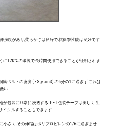
の拉伸強度があり,柔らかさは良好で,抗衝撃性能は良好です.
ように120°Cの環境で長時間使用できることが証明されま
鋼筋ベルトの密度 (7.8g/cm3) の6分の1に過ぎず,これは
低い.
地が包装に非常に浸透する. PET包装テープは美しく,生
ないリサイクルすることもできます
に小さく,その伸縮はポリプロピレンの1/6に過ぎませ