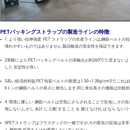
PETパッキングストラップの製造ラインの特徴:
1. より強い拉伸強度: PET ストラップの生産ラインは,鋼筋ベルト
壊れやすいものではありません.製品輸送の安全性を保証できます.
2実験により,PETパッキングベルトの溶融点が約260°Cで,歪まない
した.安定性が良い.
3高い経済的利益:PET包装ベルトの密度は1.30~1.38g/cm3で,これは
6トンの鋼筋ベルトの長さに相当します.同じ単位長さの価格は比較的
4. 環境に優しい: 鋼筋ベルトは空気にさらされることで生地し,その生
地しない,しかし 余計 に 心配 する こと を 避け なけれ ば なら 
5PETストラップはプラスチックの一種ですが,その変化の拡張は非常
ん.梱包後,拡張をもはや変更しないでください.