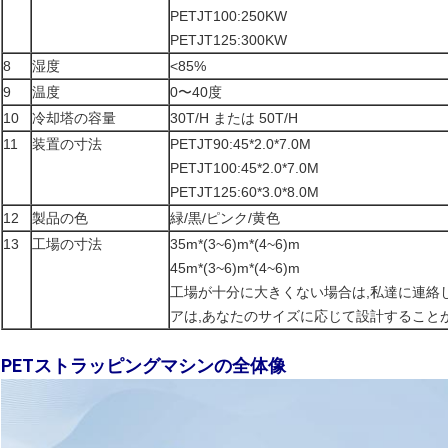
PETJT100:250KW
PETJT125:300KW
8
湿度
<85%
9
温度
0〜40度
10
冷却塔の容量
30T/H または 50T/H
11
装置の寸法
PETJT90:45*2.0*7.0M
PETJT100:45*2.0*7.0M
PETJT125:60*3.0*8.0M
12
製品の色
緑/黒/ピンク/黄色
13
工場の寸法
35m*(3~6)m*(4~6)m
45m*(3~6)m*(4~6)m
工場が十分に大きくない場合は,私達に連絡
アは,あなたのサイズに応じて設計すること
PETストラッピングマシンの全体像