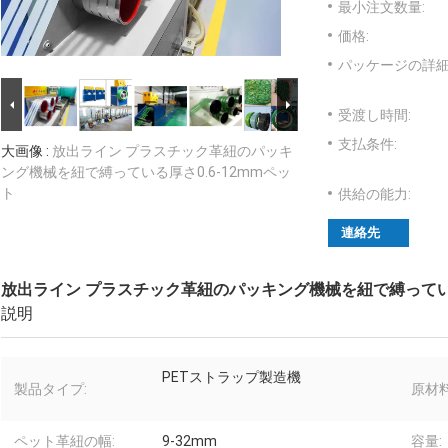
最小注文数量:
価格:
パッケージの詳細
受渡し時間:
支払条件:
大画像 :
放出ライン プラスチック革紐のパッキ
ング機械を紐で縛っている厚さ0.6-12mmペッ
ト
供給の能力:
連絡先
放出ライン プラスチック革紐のパッキング機械を紐で縛っている
説明
PETストラップ製造機
製品タイプ:
原材料
ペット革紐の幅:
9-32mm
容量: