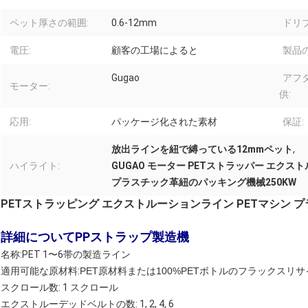
ペット厚さの範囲:
0.6-12mm
ドリ
電圧:
顧客の工場によると
製品の
Gugao
アフ
モーター:
供:
応用:
パッケージ化された素材
保証:
放出ラインを紐で縛っている12mmペット
,
ハイライト:
GUGAO モーター PETストラッパー エクス
プラスチック革紐のパッキング機械250KW
PETストラッピング エクストルーションライン PETマシン
詳細について
PPストラップ製造機
名称:PET 1〜6帯の製造ライン
適用可能な原材料:
PET原材料または100%PETボトルのフラックスリ
スクロール数: 1 スクロール
エクストルーデッドベルトの数: 1, 2, 4, 6