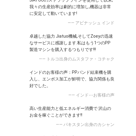
JIATUOのストラップラインを使用して以来,
我々の生産効率は劇的に増加し,機器は非常
に安定して動いています!
—— アビナッシュ インド
卓越した協力 Jiatuo機械,そしてZoeyの迅速
なサービスに感謝します.私はもう1つのPP
製造マシンを購入するつもりです!!!
—— トルコ出身のムスタファ・コチャク
インドのお客様の声：PPバンド結束機を購
入し、エンボス加工が鮮明で、協力関係も良
好でした。
—— インド---お客様の声
高い生産能力と低エネルギー消費で 沢山の
お金を稼ぐことができます!!
—— パキスタン出身のカシャン