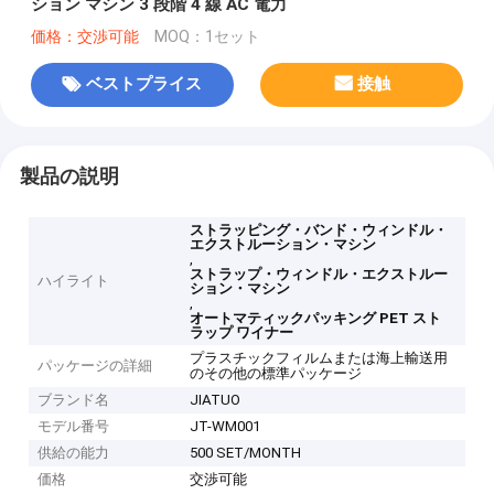
ション マシン 3 段階 4 線 AC 電力
価格：交渉可能
MOQ：1セット
ベストプライス
接触
製品の説明
ストラッピング・バンド・ウィンドル・
エクストルーション・マシン
,
ストラップ・ウィンドル・エクストルー
ハイライト
ション・マシン
,
オートマティックパッキング PET スト
ラップ ワイナー
プラスチックフィルムまたは海上輸送用
パッケージの詳細
のその他の標準パッケージ
ブランド名
JIATUO
モデル番号
JT-WM001
供給の能力
500 SET/MONTH
価格
交渉可能