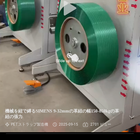
機械を紐で縛るSIMENS 9-32mmの革紐の幅150-850kgの革
紐の張力
PETストラップ製造機
2025-09-15
2701 ビュー