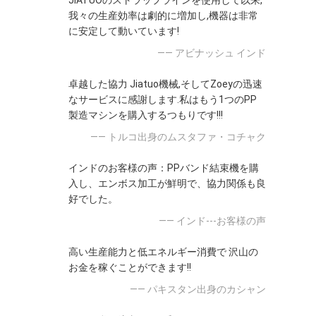
JIATUOのストラップラインを使用して以来,
我々の生産効率は劇的に増加し,機器は非常
に安定して動いています!
—— アビナッシュ インド
卓越した協力 Jiatuo機械,そしてZoeyの迅速
なサービスに感謝します.私はもう1つのPP
製造マシンを購入するつもりです!!!
—— トルコ出身のムスタファ・コチャク
インドのお客様の声：PPバンド結束機を購
入し、エンボス加工が鮮明で、協力関係も良
好でした。
—— インド---お客様の声
高い生産能力と低エネルギー消費で 沢山の
お金を稼ぐことができます!!
—— パキスタン出身のカシャン