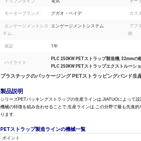
ドリブンタイプ:
電気
オー
モーターブランド:
グガオ・ベイデ
カス
エンゲージメントシス
エンゲージメントシステム
アフ
テム:
供:
保証:
1年
PLC 250KW PETストラップ製造機
,
32mm
ハイライト:
PLC 250KW PETストラップエクストルーシ
プラスチックのパッケージング PETストラッピングバンド生産
製品説明
シリーズPETパッキングストラップの生産ラインは,JIATUOによっ
機械の特徴を組み合わせることで,生産ラインは,この分野で最も先進的
ります.
PETストラップ製造ラインの機械一覧
ポイント