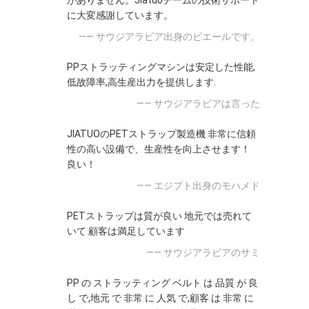
がありません。Jiatuoチームの技術サポート
に大変感謝しています。
—— サウジアラビア出身のピエールです。
PPストラッティングマシンは安定した性能,
低故障率,高生産出力を提供します.
—— サウジアラビアは言った
JIATUOのPETストラップ製造機 非常に信頼
性の高い設備で、生産性を向上させます！
良い！
—— エジプト出身のモハメド
PETストラップは質が良い 地元では売れて
いて 顧客は満足しています
—— サウジアラビアのサミ
PP の ストラッティング ベルト は 品質 が 良
し で,地元 で 非常 に 人気 で,顧客 は 非常 に