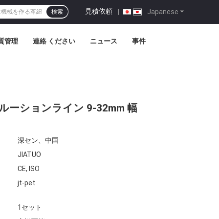
見積依頼
|
Japanese
検索
質管理
連絡 ください
ニュース
事件
トルーションライン 9-32mm 幅
深セン、中国
JIATUO
CE, ISO
jt-pet
1セット