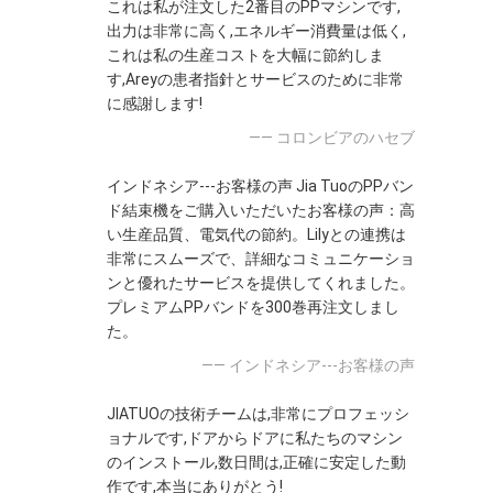
これは私が注文した2番目のPPマシンです,
出力は非常に高く,エネルギー消費量は低く,
これは私の生産コストを大幅に節約しま
す,Areyの患者指針とサービスのために非常
に感謝します!
—— コロンビアのハセブ
インドネシア---お客様の声 Jia TuoのPPバン
ド結束機をご購入いただいたお客様の声：高
い生産品質、電気代の節約。Lilyとの連携は
非常にスムーズで、詳細なコミュニケーショ
ンと優れたサービスを提供してくれました。
プレミアムPPバンドを300巻再注文しまし
た。
—— インドネシア---お客様の声
JIATUOの技術チームは,非常にプロフェッシ
ョナルです,ドアからドアに私たちのマシン
のインストール,数日間は,正確に安定した動
作です,本当にありがとう!