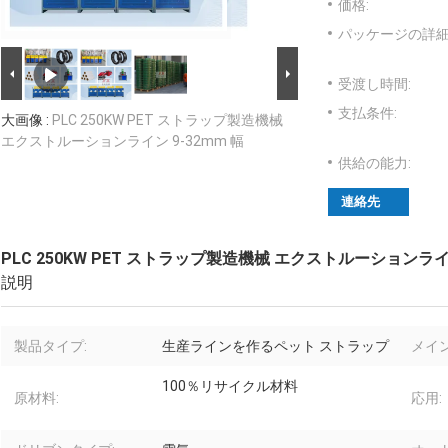
価格:
パッケージの詳細
受渡し時間:
支払条件:
大画像 :
PLC 250KW PET ストラップ製造機械
エクストルーションライン 9-32mm 幅
供給の能力:
連絡先
PLC 250KW PET ストラップ製造機械 エクストルーションライン
説明
製品タイプ:
生産ラインを作るペット ストラップ
メイ
100％リサイクル材料
原材料:
応用: