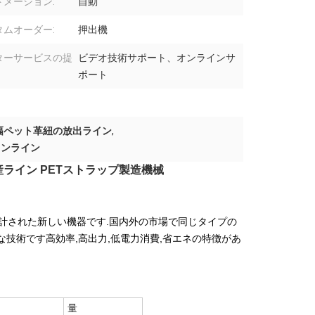
トメーション:
自動
タムオーダー:
押出機
ターサービスの提
ビデオ技術サポート、オンラインサ
ポート
の幅ペット革紐の放出ライン
,
ョンライン
ライン PETストラップ製造機械
て設計された新しい機器です.国内外の市場で同じタイプの
な技術です高効率,高出力,低電力消費,省エネの特徴があ
量