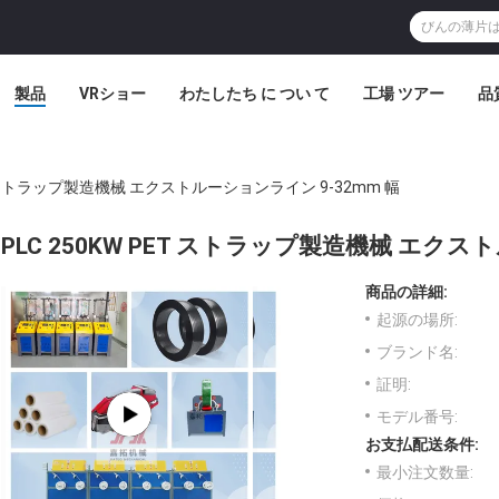
製品
VRショー
わたしたち に つい て
工場 ツアー
品
ET ストラップ製造機械 エクストルーションライン 9-32mm 幅
PLC 250KW PET ストラップ製造機械 エクス
商品の詳細:
起源の場所:
ブランド名:
証明:
モデル番号:
お支払配送条件:
最小注文数量: