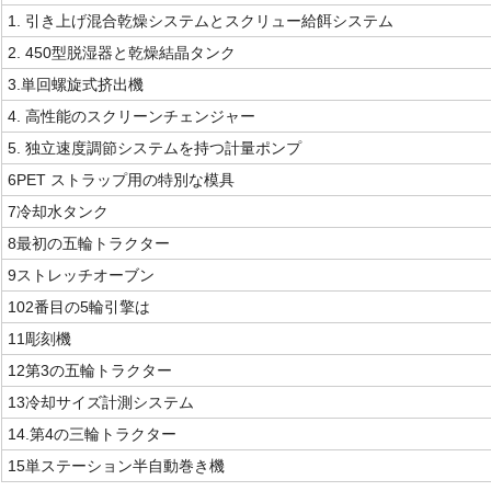
1. 引き上げ混合乾燥システムとスクリュー給餌システム
2. 450型脱湿器と乾燥結晶タンク
3.
単回螺旋式挤出機
4. 高性能のスクリーンチェンジャー
5. 独立速度調節システムを持つ計量ポンプ
6PET ストラップ用の特別な模具
7冷却水タンク
8最初の五輪トラクター
9ストレッチオーブン
102番目の5輪引擎は
11彫刻機
12第3の五輪トラクター
13冷却サイズ計測システム
14.
第4の三輪トラクター
15単ステーション半自動巻き機