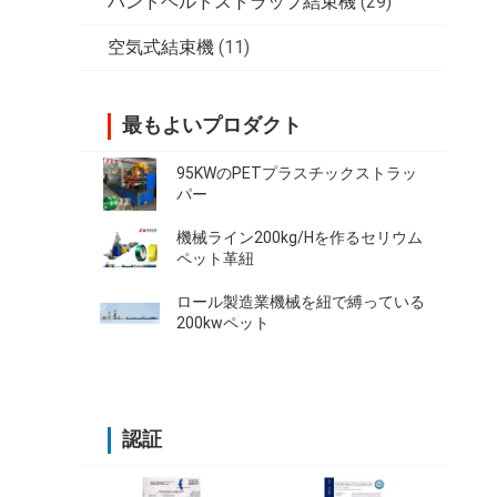
ハンドヘルドストラップ結束機
(29)
空気式結束機
(11)
最もよいプロダクト
95KWのPETプラスチックストラッ
パー
機械ライン200kg/Hを作るセリウム
ペット革紐
ロール製造業機械を紐で縛っている
200kwペット
認証