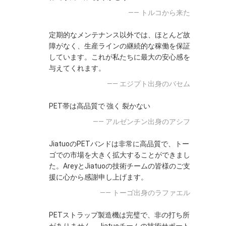
—— トルコから来た
定期的なメンテナンス以外では、ほとんど故
障がなく、生産ラインの継続的な稼働を保証
しています。これが私たちに最大の安心感を
与えてくれます。
—— エジプト出身のバセム
PET帯は高品質で 強く 裂かない
—— アルゼンチン出身のアシフ
JiatuoのPETバンドは非常に高品質で、トー
ゴでの市場を大きく拡大することができまし
た。AreyとJiatuoの技術チームの皆様のご支
援に心から感謝申し上げます。
—— トーゴ出身のラファエル
PETストラップ製造機は完璧で、非の打ち所