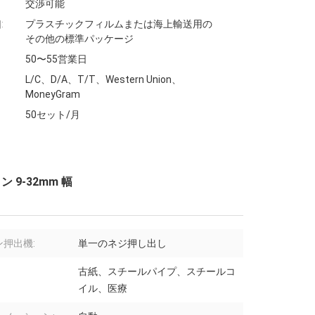
交渉可能
:
プラスチックフィルムまたは海上輸送用の
その他の標準パッケージ
50〜55営業日
L/C、D/A、T/T、Western Union、
MoneyGram
50セット/月
 9-32mm 幅
ン押出機:
単一のネジ押し出し
古紙、スチールパイプ、スチールコ
イル、医療