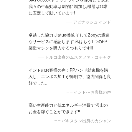
JIATUOのストラップラインを使用して以来,
我々の生産効率は劇的に増加し,機器は非常
に安定して動いています!
—— アビナッシュ インド
卓越した協力 Jiatuo機械,そしてZoeyの迅速
なサービスに感謝します.私はもう1つのPP
製造マシンを購入するつもりです!!!
—— トルコ出身のムスタファ・コチャク
インドのお客様の声：PPバンド結束機を購
入し、エンボス加工が鮮明で、協力関係も良
好でした。
—— インド---お客様の声
高い生産能力と低エネルギー消費で 沢山の
お金を稼ぐことができます!!
—— パキスタン出身のカシャン