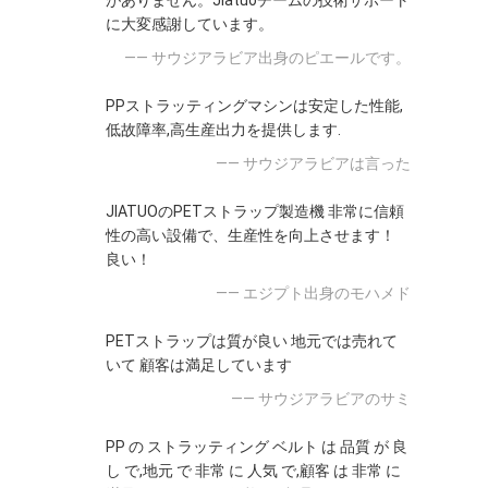
がありません。Jiatuoチームの技術サポート
に大変感謝しています。
—— サウジアラビア出身のピエールです。
PPストラッティングマシンは安定した性能,
低故障率,高生産出力を提供します.
—— サウジアラビアは言った
JIATUOのPETストラップ製造機 非常に信頼
性の高い設備で、生産性を向上させます！
良い！
—— エジプト出身のモハメド
PETストラップは質が良い 地元では売れて
いて 顧客は満足しています
—— サウジアラビアのサミ
PP の ストラッティング ベルト は 品質 が 良
し で,地元 で 非常 に 人気 で,顧客 は 非常 に