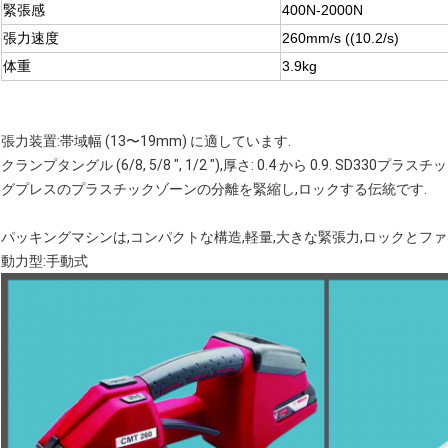
緊張感
400N-2000N
張力速度
260mm/s ((10.2/s)
体重
3.9kg
張力装置:帯域幅 (13〜19mm) に適しています.
クランプタングル (6/8, 5/8 ", 1/2 "),厚さ: 0.4 から 0.9. 
グプレスのプラスチックゾーンの分離を緊縮し,ロックする伝統です.
パッキングマシンは,コンパクトな構造,軽量,大きな緊張力,ロックとフ
動力型:手動式