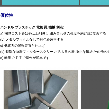
優位性
ハンドル プラスチック 電気 罠 機械 利点
:
a) 梱包コストを15%以上削減し,組み合わせの強度を約2倍に改善する
(b) メタルフックルなしで梱包を改善する
c) 低電力の警報装置と仕上げ
(d) 特殊な防塵フィルタースクリーンで,大量の塵,微小な繊維,その他
e) 軽量で,片手で操作が簡単です.