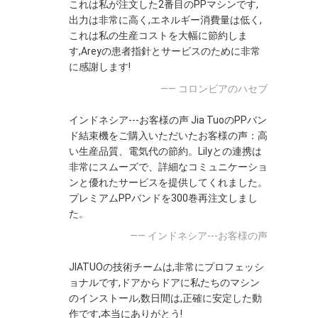
これは私が注文した2番目のPPマシンです,
出力は非常に高く,エネルギー消費量は低く,
これは私の生産コストを大幅に節約しま
す,Areyの患者指針とサービスのために非常
に感謝します!
—— コロンビアのハセブ
インドネシア---お客様の声 Jia TuoのPPバン
ド結束機をご購入いただいたお客様の声：高
い生産品質、電気代の節約。Lilyとの連携は
非常にスムーズで、詳細なコミュニケーショ
ンと優れたサービスを提供してくれました。
プレミアムPPバンドを300巻再注文しまし
た。
—— インドネシア---お客様の声
JIATUOの技術チームは,非常にプロフェッシ
ョナルです,ドアからドアに私たちのマシン
のインストール,数日間は,正確に安定した動
作です,本当にありがとう!