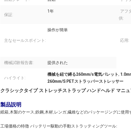
1年
アフ
保証:
供:
操作が簡単
主なセールスポイント:
応用:
機械試験報告書:
提供された
機械を紐で縛る260mm/s電気パレット
,
1.0
ハイライト:
260mm/S PETストラッパーストレッサー
クラシックタイプ ストレッチストラップ ハンドヘルド マニ
製品説明
紙箱,木製のケース,鉄鋼,木材,レンガ,繊維などのパッケージングに使用
工場価格の特徴 バッテリー駆動の手動ストラッティングツール: