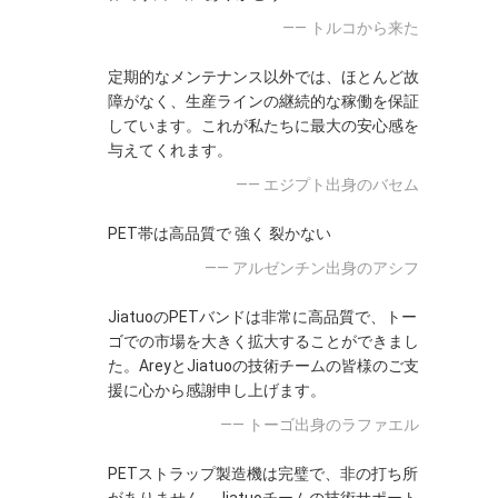
—— トルコから来た
定期的なメンテナンス以外では、ほとんど故
障がなく、生産ラインの継続的な稼働を保証
しています。これが私たちに最大の安心感を
与えてくれます。
—— エジプト出身のバセム
PET帯は高品質で 強く 裂かない
—— アルゼンチン出身のアシフ
JiatuoのPETバンドは非常に高品質で、トー
ゴでの市場を大きく拡大することができまし
た。AreyとJiatuoの技術チームの皆様のご支
援に心から感謝申し上げます。
—— トーゴ出身のラファエル
PETストラップ製造機は完璧で、非の打ち所