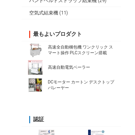
ハンドヘルドストラップ結束機
(29)
空気式結束機
(11)
最もよいプロダクト
高速全自動梱包機 ワンクリック ス
マート操作 PLCスクリーン搭載
高速自動電気ベーラー
DCモーター カートン デスクトップ
バレーヤー
認証