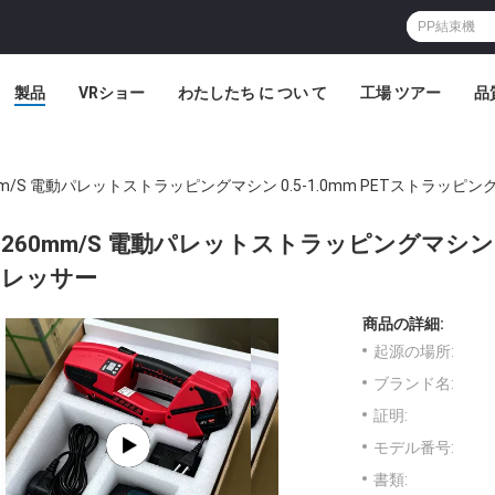
製品
VRショー
わたしたち に つい て
工場 ツアー
品
mm/S 電動パレットストラッピングマシン 0.5-1.0mm PETストラッピ
260mm/S 電動パレットストラッピングマシン 0
レッサー
商品の詳細:
起源の場所:
ブランド名:
証明:
モデル番号:
書類: