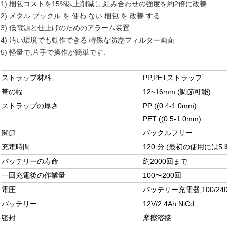
1) 梱包コストを15%以上削減し,組み合わせの強度を約2倍に改善
2) メタル ブックル を 使わ ない 梱包 を 改善 する
3) 低電源と仕上げのためのアラーム装置
4) 汚い環境でも動作できる 特殊な防塵フィルター画面
5) 軽量で,片手で操作が簡単です.
ストラップ材料
PP,PETストラップ
帯の幅
12~16mm (調節可能)
ストラップの厚さ
PP ((0.4-1.0mm)
PET ((0.5-1.0mm)
関節
バックルフリー
充電時間
120 分 (最初の使用には5
バッテリーの寿命
約2000回まで
一回充電後の作業量
100〜200回
電圧
バッテリー充電器,100/240
バッテリー
12V/2.4Ah NiCd
密封
摩擦溶接