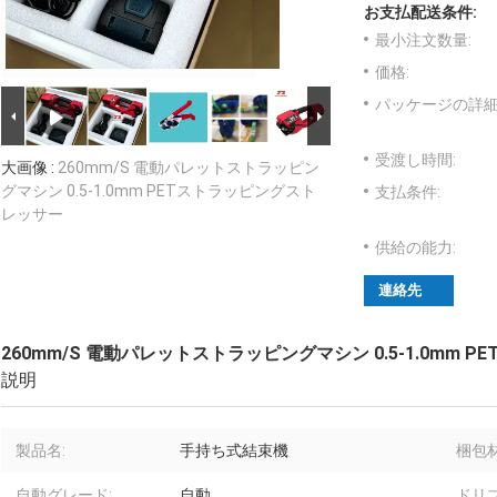
お支払配送条件:
最小注文数量:
価格:
パッケージの詳細
受渡し時間:
大画像 :
260mm/S 電動パレットストラッピン
グマシン 0.5-1.0mm PETストラッピングスト
支払条件:
レッサー
供給の能力:
連絡先
260mm/S 電動パレットストラッピングマシン 0.5-1.0mm
説明
製品名:
手持ち式結束機
梱包材
自動グレード:
自動
ドリ