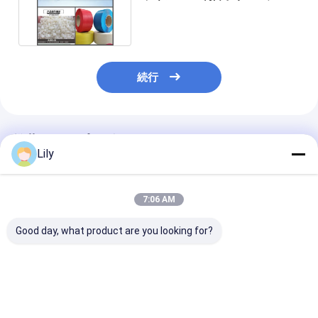
PP ストラップ製造機
続行
推薦されたプロダクト
Lily
7:06 AM
Good day, what product are you looking for?
高速PPストラップ生産
PLC制御PPパッキング
PLC制御PP梱
ライン ストラップ製造
ストラップ製造機械
ップ製造機PET 
機5mm ストラップ製
100%リサイクルPP材
動巻線機用装置
造機100~600kg/h
料のPPパッキングスト