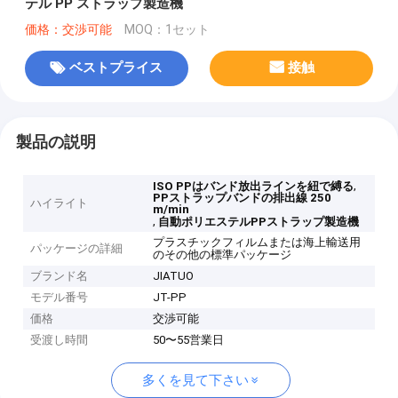
テル PP ストラップ製造機
価格：交渉可能
MOQ：1セット
ベストプライス
接触
製品の説明
,
ISO PPはバンド放出ラインを紐で縛る
PPストラップバンドの排出線 250
ハイライト
m/min
,
自動ポリエステルPPストラップ製造機
プラスチックフィルムまたは海上輸送用
パッケージの詳細
のその他の標準パッケージ
ブランド名
JIATUO
モデル番号
JT-PP
価格
交渉可能
受渡し時間
50〜55営業日
多くを見て下さい