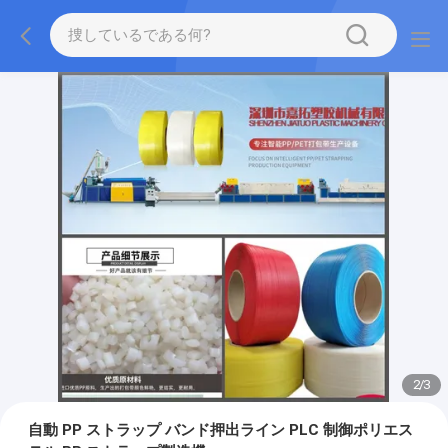
2
/
3
自動 PP ストラップ バンド押出ライン PLC 制御ポリエス