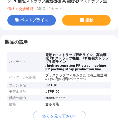
ン PP梱包ストラップ製造機械 高自動化PPストラップ生
産ライン
価格：交渉可能
MOQ：1セット
ベストプライス
接触
製品の説明
電動 PP ストラップ押出ライン、高自動
化 PP ストラップ機械、PP 梱包ストラッ
ハイライト
プ生産ライン
,
,
high automation PP strap machine
PP packing strap production line
プラスチックフィルムまたは海上輸送用
パッケージの詳細
のその他の標準パッケージ
ブランド名
JIATUO
モデル番号
JTPP-90
供給の能力
50set/month
価格
交渉可能
多くを見て下さい